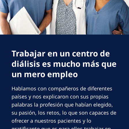
Romania
Russia
Serbia
Slovakia
Slovenia
Trabajar en un centro de
Spain
diálisis es mucho más que
Sweden
un mero empleo
Switzerland
Hablamos con compañeros de diferentes
United Kingdom
países y nos explicaron con sus propias
palabras la profesión que habían elegido,
Asia Pacific
su pasión, los retos, lo que son capaces de
Asia Pacific
ofrecer a nuestros pacientes y lo
gratificante que es para ellos trabajar en