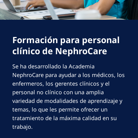
Romania
Russia
Serbia
Formación para personal
Slovakia
clínico de NephroCare
Slovenia
Spain
Se ha desarrollado la Academia
NephroCare para ayudar a los médicos, los
Sweden
enfermeros, los gerentes clínicos y el
Switzerland
personal no clínico con una amplia
United Kingdom
variedad de modalidades de aprendizaje y
temas, lo que les permite ofrecer un
Asia Pacific
tratamiento de la máxima calidad en su
trabajo.
Asia Pacific