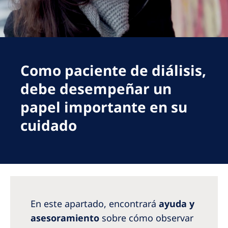
Romania
Russia
Serbia
Slovakia
Como paciente de diálisis,
debe desempeñar un
Slovenia
papel importante en su
Spain
cuidado
Sweden
Switzerland
United Kingdom
Asia Pacific
En este apartado, encontrará
ayuda y
Asia Pacific
asesoramiento
sobre cómo observar