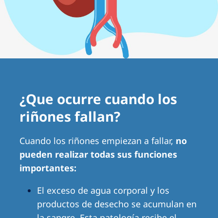
Romania
Russia
Serbia
Slovakia
Slovenia
¿Que ocurre cuando los
Spain
riñones fallan?
Sweden
Switzerland
Cuando los riñones empiezan a fallar,
no
pueden realizar todas sus funciones
United Kingdom
importantes:
Asia Pacific
El exceso de agua corporal y los
Asia Pacific
productos de desecho se acumulan en
la sangre. Esta patología recibe el