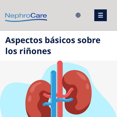
Europe
Aspectos básicos sobre
Czech Republic
los riñones
France
Germany
Israel
Italy
Netherlands
Poland
Portugal