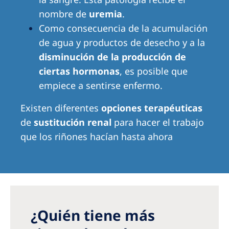
Australia
nombre de
uremia
.
Philippines
Como consecuencia de la acumulación
de agua y productos de desecho y a la
North America
disminución de la producción de
ciertas hormonas
, es posible que
United States of America
empiece a sentirse enfermo.
NephroCare International
Existen diferentes
opciones terapéuticas
Global Website
de
sustitución renal
para hacer el trabajo
que los riñones hacían hasta ahora
¿Quién tiene más