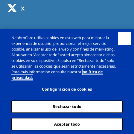
X
NephroCare utiliza cookies en esta web para mejorar la
experiencia de usuario, proporcionar el mejor servicio
posible, analizar el uso de la web y con fines de marketing.
Al pulsar en "Aceptar todo" usted acepta almacenar dichas
cookies en su dispositivo. Si pulsa en "Rechazar todo" solo
se utilizarán las cookies que sean estrictamente necesarias.
Copyright © Fresenius Medical Care España,
Para más información consulte nuestra
política de
privacidad.
S.A.U. 2026. Todos los derechos reservado.
Configuración de cookies
Aviso Legal
Política de Privacidad
Política de cookies
Rechazar todo
Diálogo Configuración de cookies
Sitemap
Aceptar todo