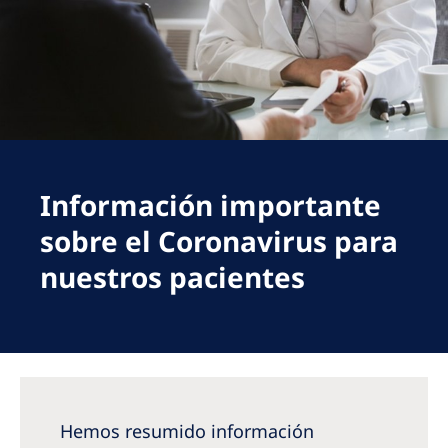
Romania
Russia
Serbia
Slovakia
Slovenia
Información importante
Spain
sobre el Coronavirus para
Sweden
nuestros pacientes
Switzerland
United Kingdom
Asia Pacific
Asia Pacific
Hemos resumido información