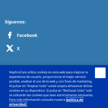
Síguenos:
Facebook
X
NephroCare utiliza cookies en esta web para mejorar la
experiencia de usuario, proporcionar el mejor servicio
posible, analizar el uso de la web y con fines de marketing.
Al pulsar en "Aceptar todo" usted acepta almacenar dichas
cookies en su dispositivo. Si pulsa en "Rechazar todo" solo
se utilizarán las cookies que sean estrictamente necesarias.
Copyright © Fresenius Medical Care España,
Para más información consulte nuestra
política de
privacidad.
S.A.U. 2026. Todos los derechos reservado.