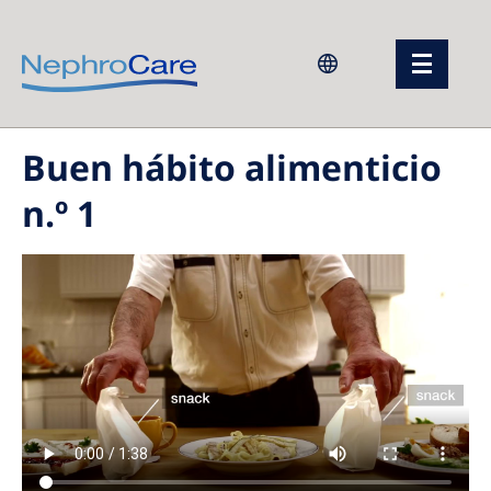
Europe
Buen hábito alimenticio
Czech Republic
n.º 1
France
Germany
Israel
Italy
Netherlands
Poland
Portugal