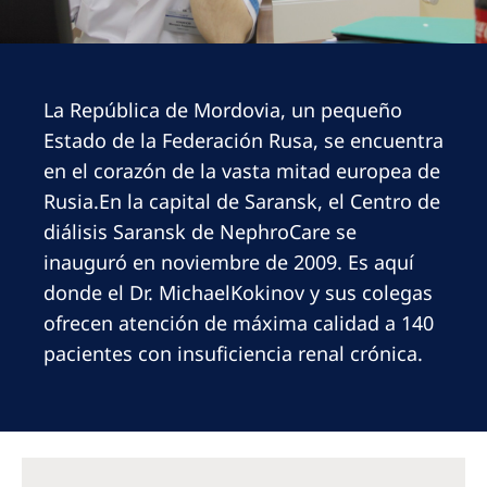
Romania
Russia
Serbia
La República de Mordovia, un pequeño
Estado de la Federación Rusa, se encuentra
Slovakia
en el corazón de la vasta mitad europea de
Slovenia
Rusia.En la capital de Saransk, el Centro de
Spain
diálisis Saransk de NephroCare se
inauguró en noviembre de 2009. Es aquí
Sweden
donde el Dr. MichaelKokinov y sus colegas
Switzerland
ofrecen atención de máxima calidad a 140
United Kingdom
pacientes con insuficiencia renal crónica.
Asia Pacific
Asia Pacific