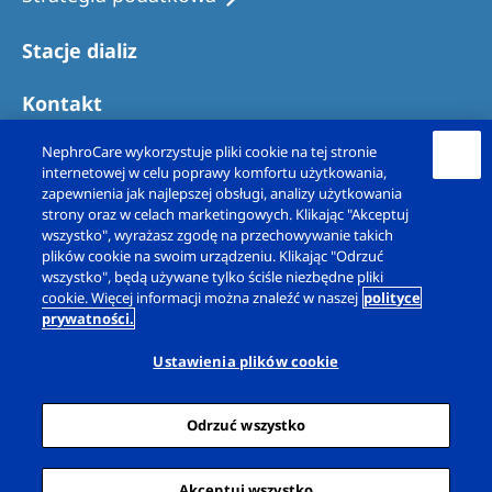
Stacje dializ
Kontakt
NephroCare wykorzystuje pliki cookie na tej stronie
internetowej w celu poprawy komfortu użytkowania,
zapewnienia jak najlepszej obsługi, analizy użytkowania
strony oraz w celach marketingowych. Klikając "Akceptuj
wszystko", wyrażasz zgodę na przechowywanie takich
plików cookie na swoim urządzeniu. Klikając "Odrzuć
wszystko", będą używane tylko ściśle niezbędne pliki
cookie. Więcej informacji można znaleźć w naszej
polityce
prywatności.
Copyright © Fresenius Nephrocare Polska Sp. z
o.o. 2026. Wszelkie prawa zastrzeżone.
Ustawienia plików cookie
Informacja prawna
Polityka prywatności
Odrzuć wszystko
Deklaracja dotycząca plików cookie
Ustawienia plików cookie
Sitemap
Akceptuj wszystko