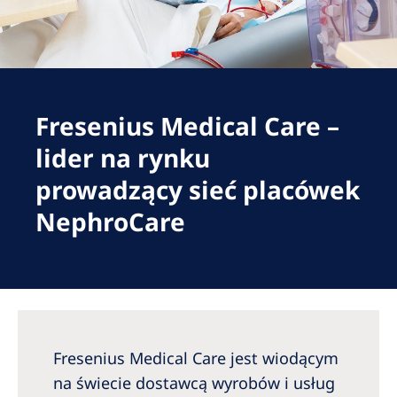
Romania
Russia
Serbia
Slovakia
Fresenius Medical Care –
Slovenia
lider na rynku
Spain
prowadzący sieć placówek
NephroCare
Sweden
Switzerland
United Kingdom
Asia Pacific
Fresenius Medical Care jest wiodącym
Asia Pacific
na świecie dostawcą wyrobów i usług