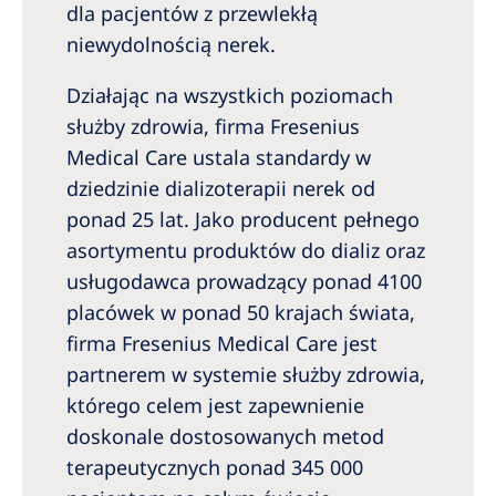
Australia
dla pacjentów z przewlekłą
niewydolnością nerek.
Philippines
Działając na wszystkich poziomach
North America
służby zdrowia, firma Fresenius
United States of America
Medical Care ustala standardy w
dziedzinie dializoterapii nerek od
NephroCare International
ponad 25 lat. Jako producent pełnego
asortymentu produktów do dializ oraz
Global Website
usługodawca prowadzący ponad 4100
placówek w ponad 50 krajach świata,
firma Fresenius Medical Care jest
partnerem w systemie służby zdrowia,
którego celem jest zapewnienie
doskonale dostosowanych metod
terapeutycznych ponad 345 000