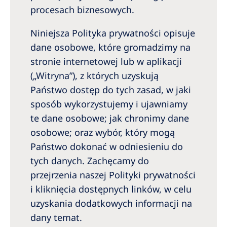
Romania
procesach biznesowych.
Russia
Niniejsza Polityka prywatności opisuje
Serbia
dane osobowe, które gromadzimy na
stronie internetowej lub w aplikacji
Slovakia
(„Witryna”), z których uzyskują
Slovenia
Państwo dostęp do tych zasad, w jaki
sposób wykorzystujemy i ujawniamy
Spain
te dane osobowe; jak chronimy dane
Sweden
osobowe; oraz wybór, który mogą
Switzerland
Państwo dokonać w odniesieniu do
tych danych. Zachęcamy do
United Kingdom
przejrzenia naszej Polityki prywatności
i kliknięcia dostępnych linków, w celu
Asia Pacific
uzyskania dodatkowych informacji na
Asia Pacific
dany temat.