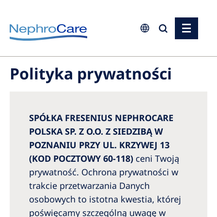
Europe
Polityka prywatności
Czech Republic
France
Germany
SPÓŁKA FRESENIUS NEPHROCARE
POLSKA SP. Z O.O. Z SIEDZIBĄ W
Israel
POZNANIU PRZY UL. KRZYWEJ 13
Italy
(KOD POCZTOWY 60-118)
ceni Twoją
Netherlands
prywatność. Ochrona prywatności w
trakcie przetwarzania Danych
Poland
osobowych to istotna kwestia, której
Portugal
poświęcamy szczególną uwagę w