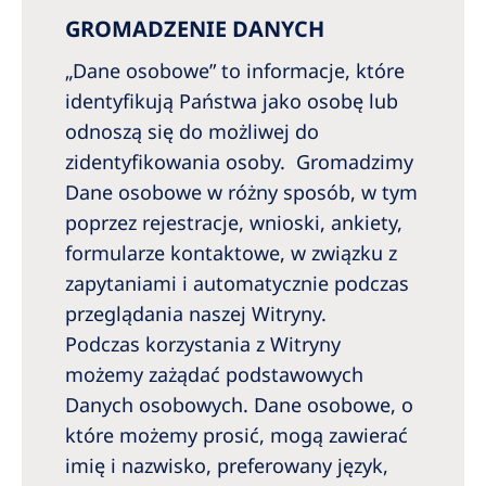
Australia
GROMADZENIE DANYCH
Philippines
„Dane osobowe” to informacje, które
identyfikują Państwa jako osobę lub
North America
odnoszą się do możliwej do
United States of America
zidentyfikowania osoby. Gromadzimy
Dane osobowe w różny sposób, w tym
NephroCare International
poprzez rejestracje, wnioski, ankiety,
formularze kontaktowe, w związku z
Global Website
zapytaniami i automatycznie podczas
przeglądania naszej Witryny.
Podczas korzystania z Witryny
możemy zażądać podstawowych
Danych osobowych. Dane osobowe, o
które możemy prosić, mogą zawierać
imię i nazwisko, preferowany język,