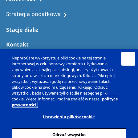
Strategia podatkowa
Stacje dializ
Kontakt
NephroCare wykorzystuje pliki cookie na tej stronie
internetowej w celu poprawy komfortu użytkowania,
zapewnienia jak najlepszej obsługi, analizy użytkowania
strony oraz w celach marketingowych. Klikając "Akceptuj
wszystko", wyrażasz zgodę na przechowywanie takich
plików cookie na swoim urządzeniu. Klikając "Odrzuć
wszystko", będą używane tylko ściśle niezbędne pliki
cookie. Więcej informacji można znaleźć w naszej
polityce
prywatności.
Copyright © Fresenius Nephrocare Polska Sp. z
o.o. 2026. Wszelkie prawa zastrzeżone.
Ustawienia plików cookie
Informacja prawna
Polityka prywatności
Odrzuć wszystko