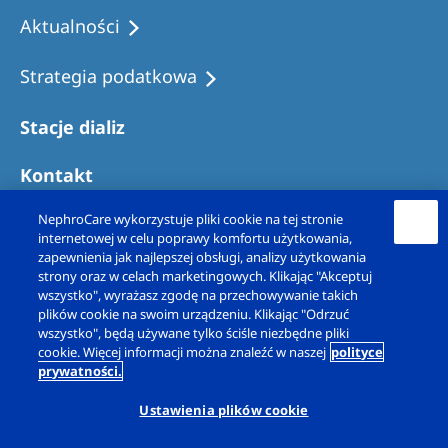
Aktualności
Strategia podatkowa
Stacje dializ
Kontakt
NephroCare wykorzystuje pliki cookie na tej stronie
internetowej w celu poprawy komfortu użytkowania,
zapewnienia jak najlepszej obsługi, analizy użytkowania
strony oraz w celach marketingowych. Klikając "Akceptuj
wszystko", wyrażasz zgodę na przechowywanie takich
plików cookie na swoim urządzeniu. Klikając "Odrzuć
wszystko", będą używane tylko ściśle niezbędne pliki
cookie. Więcej informacji można znaleźć w naszej
polityce
prywatności.
Copyright © Fresenius Nephrocare Polska Sp. z
o.o. 2026. Wszelkie prawa zastrzeżone.
Ustawienia plików cookie