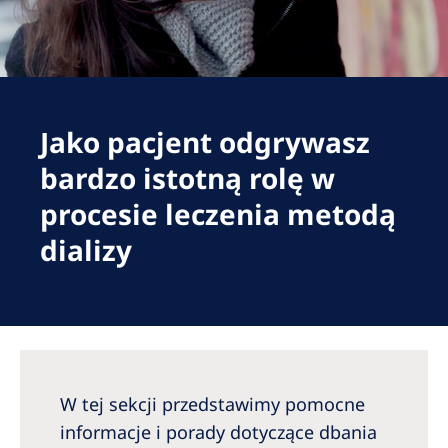
Romania
Russia
Serbia
Slovakia
Jako pacjent odgrywasz
Slovenia
bardzo istotną rolę w
Spain
procesie leczenia metodą
dializy
Sweden
Switzerland
United Kingdom
Asia Pacific
W tej sekcji przedstawimy pomocne
Asia Pacific
informacje i porady dotyczące dbania