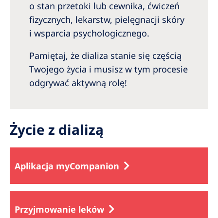
Australia
o stan przetoki lub cewnika, ćwiczeń
fizycznych, lekarstw, pielęgnacji skóry
Philippines
i wsparcia psychologicznego.
North America
Pamiętaj, że dializa stanie się częścią
United States of America
Twojego życia i musisz w tym procesie
odgrywać aktywną rolę!
NephroCare International
Global Website
Życie z dializą
Aplikacja myCompanion
Przyjmowanie leków