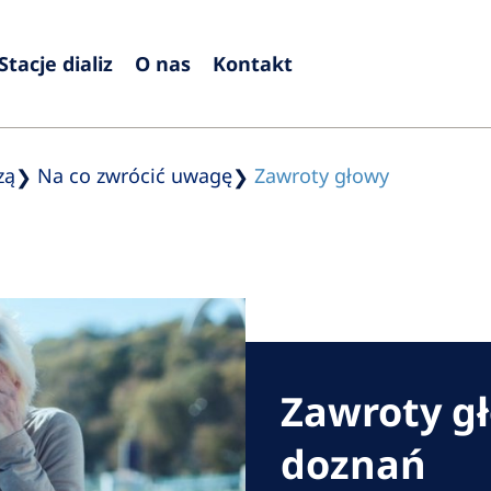
Stacje dializ
O nas
Kontakt
Europe
Czech Republic
Serbia
zą
Na co zwrócić uwagę
Zawroty głowy
France
Slovak
Germany
Sloven
Israel
Spain
Italy
Swede
Netherlands
Switze
Zawroty g
Poland
United
doznań
Portugal