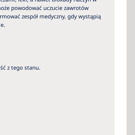
eż może powodować uczucie zawrotów
informować zespół medyczny, gdy wystąpią
e.
ć z tego stanu.