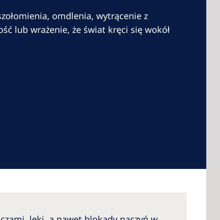
szołomienia, omdlenia, wytrącenie z
ść lub wrażenie, że świat kręci się wokół
 America
 States of
ca
czami, leki, a nawet blokady naczyń w