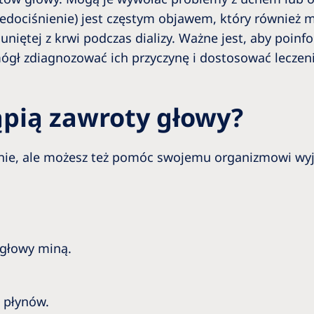
 (niedociśnienie) jest częstym objawem, który równi
usuniętej z krwi podczas dializy. Ważne jest, aby po
ógł zdiagnozować ich przyczynę i dostosować leczeni
ąpią zawroty głowy?
nie, ale możesz też pomóc swojemu organizmowi wyjś
 głowy miną.
i płynów.