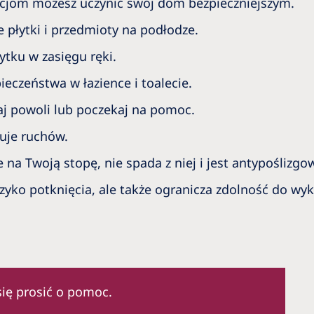
tacjom możesz uczynić swój dom bezpieczniejszym.
 płytki i przedmioty na podłodze.
tku w zasięgu ręki.
ieczeństwa w łazience i toalecie.
j powoli lub poczekaj na pomoc.
uje ruchów.
 na Twoją stopę, nie spada z niej i jest antypoślizgo
ryzyko potknięcia, ale także ogranicza zdolność do w
się prosić o pomoc.