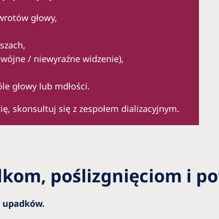
wrotów głowy,
uszach,
wójne / niewyraźne widzenie),
óle głowy lub mdłości.
ię, skonsultuj się z zespołem dializacyjnym.
kom, poślizgnięciom i p
o upadków.