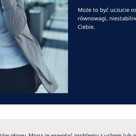
Romania
Może to być uczucie o
Russia
równowagi, niestabilno
Ciebie.
Asia Pacific
North
Asia Pacific
United
Ameri
Australia
Philippines
NephroCare International
Global Website
otów głowy. Mogą je wywołać problemy z uchem lub o