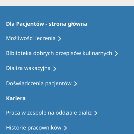
Romania
Russia
Dla Pacjentów - strona główna
Serbia
Możliwości leczenia
Slovakia
Slovenia
Biblioteka dobrych przepisów kulinarnych
Spain
Dializa wakacyjna
Sweden
Doświadczenia pacjentów
Switzerland
United Kingdom
Kariera
Praca w zespole na oddziale dializ
Asia Pacific
Asia Pacific
Historie pracowników