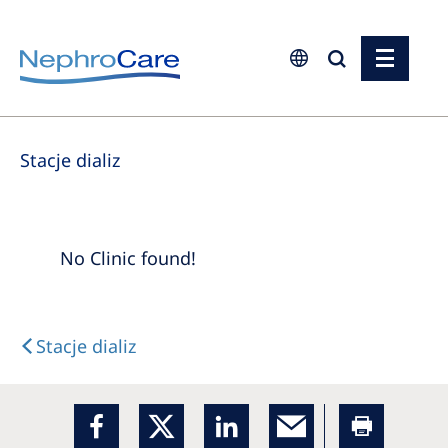
Europe
Stacje dializ
Czech Republic
France
Germany
No Clinic found!
Israel
Italy
Stacje dializ
Netherlands
Poland
Portugal