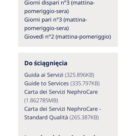
Australia
Giorni dispari n°3 (mattina-
pomeriggio-sera)
Philippines
Giorni pari n°3 (mattina-
pomeriggio-sera)
North America
Giovedì n°2 (mattina-pomeriggio)
United States of America
NephroCare International
Do ściągnięcia
Global Website
Guida ai Servizi
(325.896KB)
Guide to Services
(335.797KB)
Carta dei Servizi NephroCare
(1.862785MB)
Carta dei Servizi NephroCare -
Standard Qualità
(265.387KB)