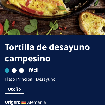
Romania
Russia
Serbia
Slovakia
Slovenia
Tortilla de desayuno
Spain
campesino
Sweden
Switzerland
fácil
United Kingdom
Plato Principal
,
Desayuno
Asia Pacific
Otoño
Asia Pacific
Origen:
Alemania