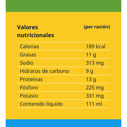
Valores
(por ración)
nutricionales
Calorías
189 kcal
Grasas
11 g
Sodio
313 mg
Hidratos de carbono
9 g
Proteínas
13 g
Fósforo
225 mg
Potasio
331 mg
Contenido líquido
111 ml