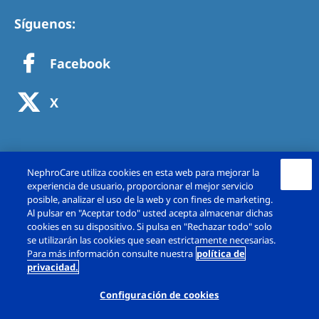
Síguenos:
Facebook
X
NephroCare utiliza cookies en esta web para mejorar la
experiencia de usuario, proporcionar el mejor servicio
posible, analizar el uso de la web y con fines de marketing.
Al pulsar en "Aceptar todo" usted acepta almacenar dichas
cookies en su dispositivo. Si pulsa en "Rechazar todo" solo
se utilizarán las cookies que sean estrictamente necesarias.
Copyright © Fresenius Medical Care España,
Para más información consulte nuestra
política de
privacidad.
S.A.U. 2026. Todos los derechos reservado.
Configuración de cookies
Aviso Legal
Política de Privacidad