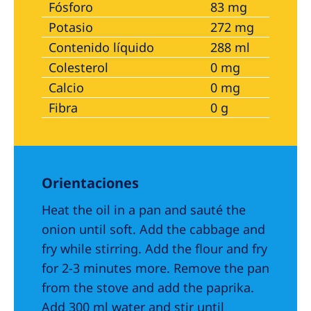
Fósforo
83 mg
Potasio
272 mg
Contenido líquido
288 ml
Colesterol
0 mg
Calcio
0 mg
Fibra
0 g
Orientaciones
Heat the oil in a pan and sauté the
onion until soft. Add the cabbage and
fry while stirring. Add the flour and fry
for 2-3 minutes more. Remove the pan
from the stove and add the paprika.
Add 300 ml water and stir until