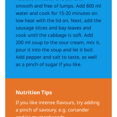
smooth and free of lumps. Add 800 ml
water and cook for 15-20 minutes on
low heat with the lid on. Next, add the
sausage slices and bay leaves and
cook until the cabbage is soft. Add
200 ml soup to the sour cream, mix it,
pour it into the soup and let it boil.
Add pepper and salt to taste, as well
as a pinch of sugar if you like.
Nutrition Tips
If you like intense flavours, try adding
a pinch of savoury, e.g. coriander