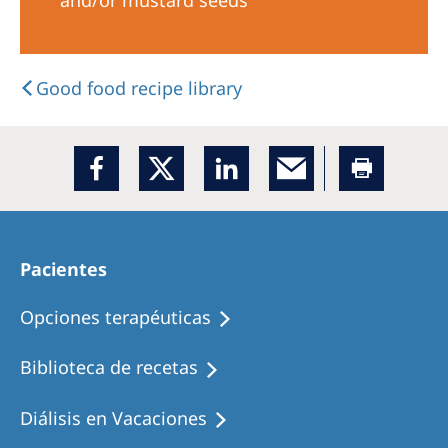
and/or mustard seeds
Good food recipe library
Pacientes
Opciones terapéuticas
Biblioteca de recetas
Diálisis en Vacaciones