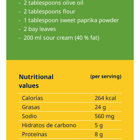
Australia
2 tablespoons olive oil
2 tablespoons flour
Philippines
1 tablespoon sweet paprika powder
2 bay leaves
North America
200 ml sour cream (40 % fat)
United States of America
NephroCare International
Global Website
Nutritional
(per serving)
values
Calorías
264 kcal
Grasas
24 g
Sodio
560 mg
Hidratos de carbono
5 g
Proteínas
8 g