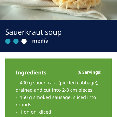
Romania
Russia
Serbia
Sauerkraut soup
Slovakia
medía
Slovenia
Spain
Sweden
Ingredients
(6 Servings)
Switzerland
400 g sauerkraut (pickled cabbage),
United Kingdom
drained and cut into 2-3 cm pieces
150 g smoked sausage, sliced into
Asia Pacific
rounds
Asia Pacific
1 onion, diced