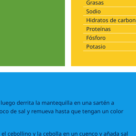
Grasas
Sodio
Hidratos de carbo
Proteínas
Fósforo
Potasio
 luego derrita la mantequilla en una sartén a
oco de sal y remueva hasta que tengan un color
 el cebollino y la cebolla en un cuenco y añada sal