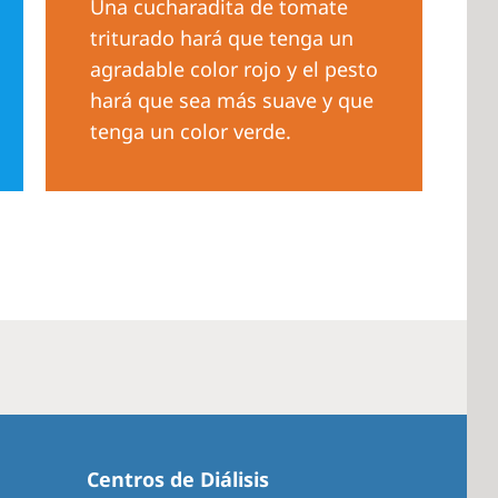
Una cucharadita de tomate
triturado hará que tenga un
agradable color rojo y el pesto
hará que sea más suave y que
tenga un color verde.
Centros de Diálisis