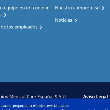
en equipo en una unidad
Nuestro compromiso
s
Noticias
s de los empleados
nius Medical Care España, S.A.U.
Aviso Legal
erechos reservado.
Política de 
usuario, proporcionar el mejor servicio posible,