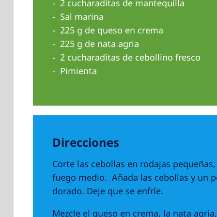
2 cucharaditas de mantequilla
Sal marina
225 g de queso en crema
225 g de nata agria
2 cucharaditas de cebollino fresco
Pimienta
Direcciones
Corte las cebollas en rodajas pequeñas,
fuego medio. Añada las cebollas y un p
dorado. Deje que se enfríe.
Mezcle el queso en crema, la nata agria,