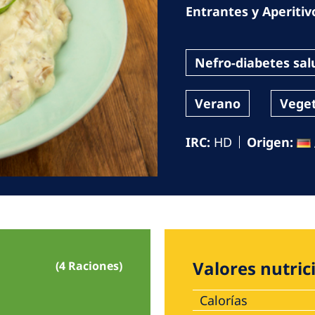
Romania
Entrantes y Aperitiv
Russia
Nefro-diabetes sal
Asia Pacific
North
Verano
Vege
Asia Pacific
United
Ameri
Australia
IRC:
HD
Origen:
Philippines
NephroCare International
Global Website
Valores nutric
(4 Raciones)
Calorías