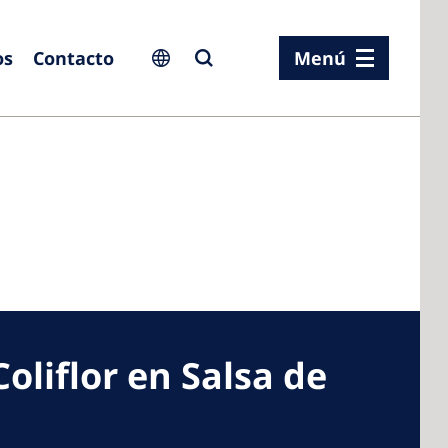
os
Contacto
Menú
ia
ia
n
rland
Coliflor en Salsa de
 Kingdom