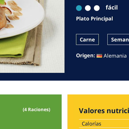
Romania
fácil
Russia
Plato Principal
Asia Pacific
North
Carne
Seman
Asia Pacific
United
Ameri
Australia
Origen:
Alemania
Philippines
NephroCare International
Global Website
Valores nutric
(4 Raciones)
Calorías