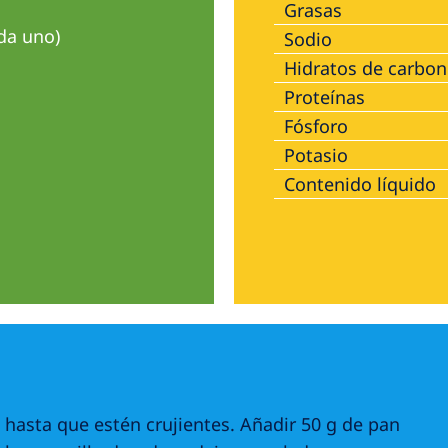
Grasas
ada uno)
Sodio
Hidratos de carbo
Proteínas
Fósforo
Potasio
Contenido líquido
 hasta que estén crujientes. Añadir 50 g de pan