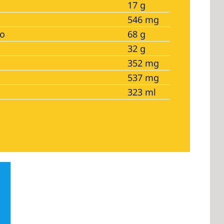
17 g
546 mg
no
68 g
32 g
352 mg
537 mg
323 ml