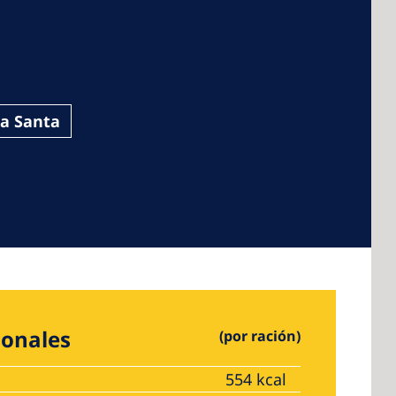
 America
a Santa
 States of
ca
ionales
(por ración)
554 kcal