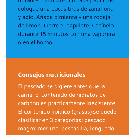
durante 5 minutos. En cada papillote,
coloque una pocas tiras de zanahoria
y apio. Añada pimienta y una rodaja
de limón. Cierre el papillote. Cocínelo
durante 15 minutos con una vaporera
o en el horno.
Consejos nutricionales
El pescado se digiere antes que la
carne. El contenido de hidratos de
carbono es prácticamente inexistente.
El contenido lipídico (grasas) se puede
clasificar en 3 categorías: pescado
magro: merluza, pescadilla, lenguado,