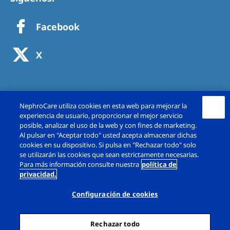
Facebook
X
NephroCare utiliza cookies en esta web para mejorar la
experiencia de usuario, proporcionar el mejor servicio
posible, analizar el uso de la web y con fines de marketing.
Al pulsar en "Aceptar todo" usted acepta almacenar dichas
cookies en su dispositivo. Si pulsa en "Rechazar todo" solo
se utilizarán las cookies que sean estrictamente necesarias.
Copyright © Fresenius Medical Care España,
Para más información consulte nuestra
política de
privacidad.
S.A.U. 2026. Todos los derechos reservado.
Configuración de cookies
Aviso Legal
Política de Privacidad
Política de cookies
Rechazar todo
Diálogo Configuración de cookies