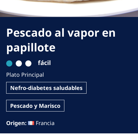
Romania
Russia
Serbia
Pescado al vapor en
Slovakia
papillote
Slovenia
fácil
Spain
Plato Principal
Sweden
Switzerland
Nefro-diabetes saludables
United Kingdom
Pescado y Marisco
Asia Pacific
Origen:
Francia
Asia Pacific