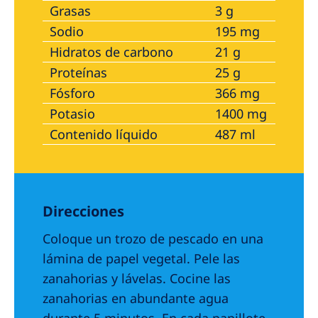
Grasas
3 g
Sodio
195 mg
Hidratos de carbono
21 g
Proteínas
25 g
Fósforo
366 mg
Potasio
1400 mg
Contenido líquido
487 ml
Direcciones
Coloque un trozo de pescado en una
lámina de papel vegetal. Pele las
zanahorias y lávelas. Cocine las
zanahorias en abundante agua