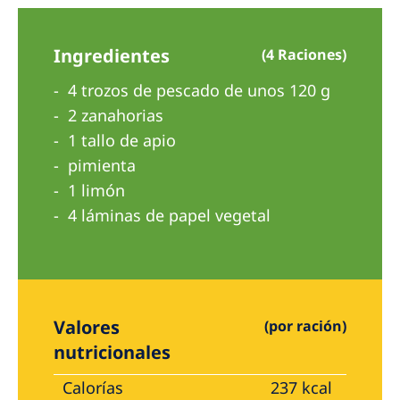
Australia
Philippines
Ingredientes
(4 Raciones)
4 trozos de pescado de unos 120 g
North America
2 zanahorias
United States of America
1 tallo de apio
pimienta
NephroCare International
1 limón
Global Website
4 láminas de papel vegetal
Valores
(por ración)
nutricionales
Calorías
237 kcal