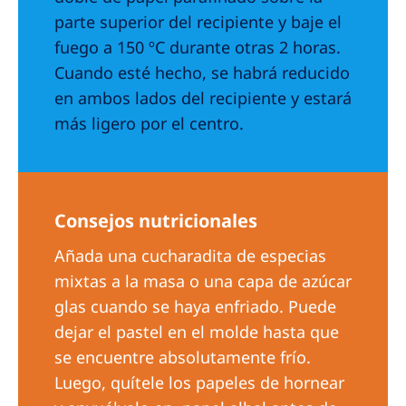
parte superior del recipiente y baje el
fuego a 150 ºC durante otras 2 horas.
Cuando esté hecho, se habrá reducido
en ambos lados del recipiente y estará
más ligero por el centro.
Consejos nutricionales
Añada una cucharadita de especias
mixtas a la masa o una capa de azúcar
glas cuando se haya enfriado. Puede
dejar el pastel en el molde hasta que
se encuentre absolutamente frío.
Luego, quítele los papeles de hornear