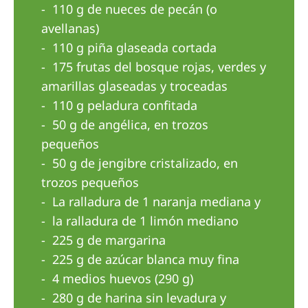
Australia
110 g de nueces de pecán (o
avellanas)
Philippines
110 g piña glaseada cortada
175 frutas del bosque rojas, verdes y
North America
amarillas glaseadas y troceadas
United States of America
110 g peladura confitada
50 g de angélica, en trozos
NephroCare International
pequeños
Global Website
50 g de jengibre cristalizado, en
trozos pequeños
La ralladura de 1 naranja mediana y
la ralladura de 1 limón mediano
225 g de margarina
225 g de azúcar blanca muy fina
4 medios huevos (290 g)
280 g de harina sin levadura y