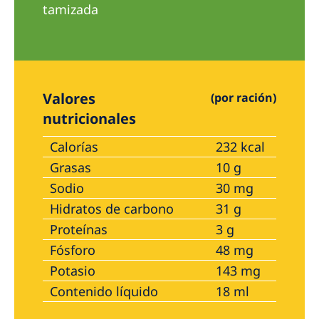
tamizada
Valores
(por ración)
nutricionales
Calorías
232 kcal
Grasas
10 g
Sodio
30 mg
Hidratos de carbono
31 g
Proteínas
3 g
Fósforo
48 mg
Potasio
143 mg
Contenido líquido
18 ml