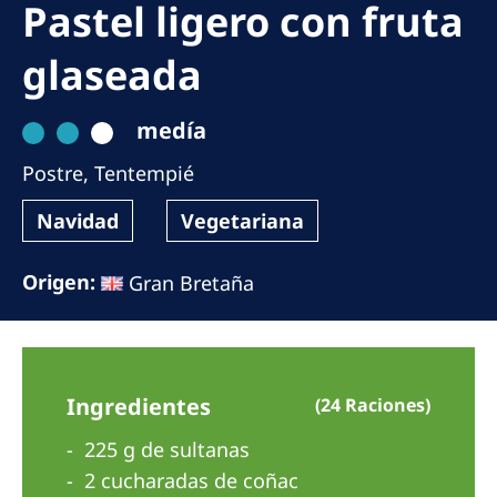
Pastel ligero con fruta
Romania
Russia
glaseada
Serbia
medía
Slovakia
Postre
,
Tentempié
Slovenia
Navidad
Vegetariana
Spain
Sweden
Origen:
Gran Bretaña
Switzerland
United Kingdom
Ingredientes
(24 Raciones)
Asia Pacific
225 g de sultanas
Asia Pacific
2 cucharadas de coñac