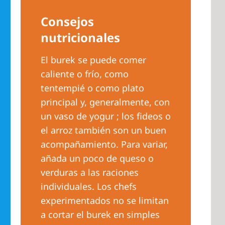
Consejos
nutricionales
El burek se puede comer
caliente o frío, como
tentempié o como plato
principal y, generalmente, con
un vaso de yogur ; los fideos o
el arroz también son un buen
acompañamiento. Para variar,
añada un poco de queso o
verduras a las raciones
individuales. Los chefs
experimentados no se limitan
a cortar el burek en simples