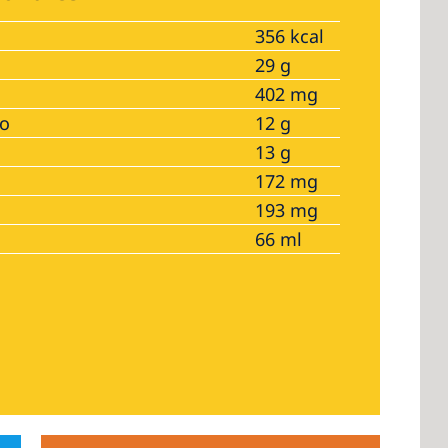
356 kcal
29 g
402 mg
no
12 g
13 g
172 mg
193 mg
66 ml