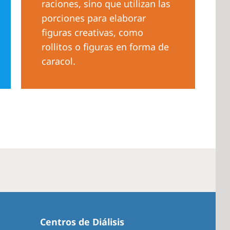
raciones, sino que utilizan las
porciones para elaborar
figuras creativas, como
rollitos o figuras en forma de
caracol.
Centros de Diálisis