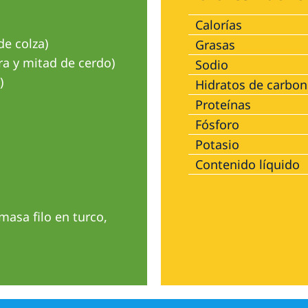
Calorías
de colza)
Grasas
ra y mitad de cerdo)
Sodio
)
Hidratos de carbo
Proteínas
Fósforo
Potasio
Contenido líquido
asa filo en turco,