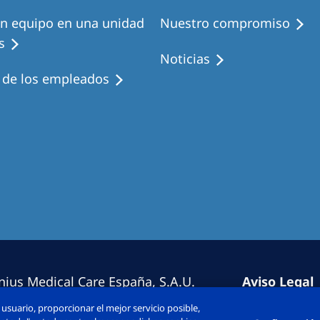
en equipo en una unidad
Nuestro compromiso
s
Noticias
s de los empleados
nius Medical Care España, S.A.U.
Aviso Legal
erechos reservado.
Política de 
usuario, proporcionar el mejor servicio posible,