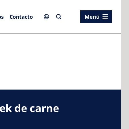
os
Contacto
Menú
ia
ia
n
rland
rek de carne
 Kingdom