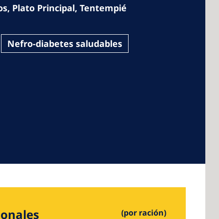
os
,
Plato Principal
,
Tentempié
Nefro-diabetes saludables
 America
 States of
ca
ionales
(por ración)