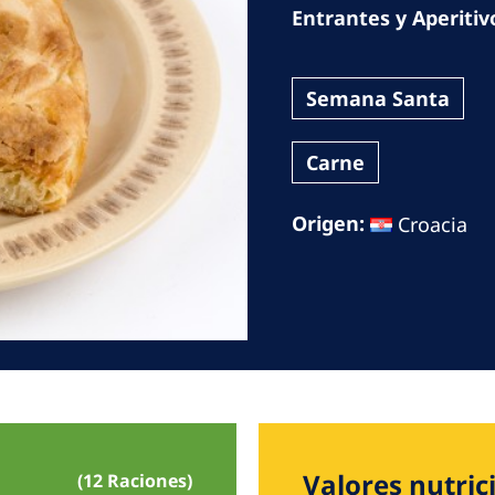
Romania
Entrantes y Aperitiv
Russia
Semana Santa
Asia Pacific
North
Carne
Asia Pacific
United
Ameri
Australia
Origen:
Croacia
Philippines
NephroCare International
Global Website
Valores nutric
(12 Raciones)