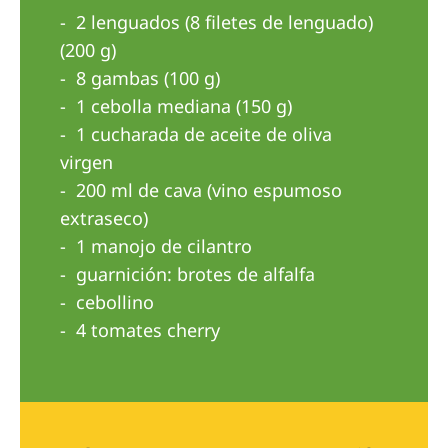
Australia
2 lenguados (8 filetes de lenguado)
Philippines
(200 g)
8 gambas (100 g)
North America
1 cebolla mediana (150 g)
1 cucharada de aceite de oliva
United States of America
virgen
200 ml de cava (vino espumoso
NephroCare International
extraseco)
Global Website
1 manojo de cilantro
guarnición: brotes de alfalfa
cebollino
4 tomates cherry