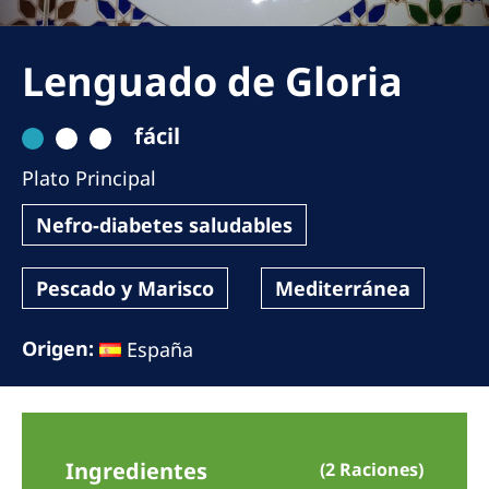
Romania
Russia
Lenguado de Gloria
Serbia
fácil
Slovakia
Plato Principal
Slovenia
Spain
Nefro-diabetes saludables
Sweden
Pescado y Marisco
Mediterránea
Switzerland
Origen:
España
United Kingdom
Asia Pacific
Asia Pacific
Ingredientes
(2 Raciones)