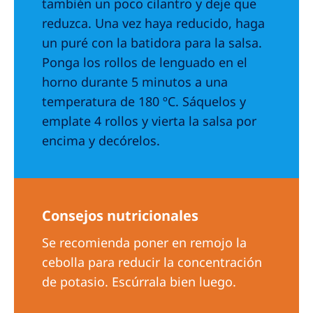
también un poco cilantro y deje que
reduzca. Una vez haya reducido, haga
un puré con la batidora para la salsa.
Ponga los rollos de lenguado en el
horno durante 5 minutos a una
temperatura de 180 ºC. Sáquelos y
emplate 4 rollos y vierta la salsa por
encima y decórelos.
Consejos nutricionales
Se recomienda poner en remojo la
cebolla para reducir la concentración
de potasio. Escúrrala bien luego.