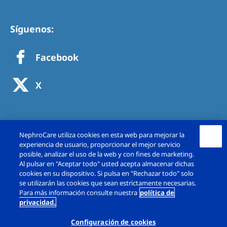
Síguenos:
Facebook
X
NephroCare utiliza cookies en esta web para mejorar la
experiencia de usuario, proporcionar el mejor servicio
posible, analizar el uso de la web y con fines de marketing.
Al pulsar en "Aceptar todo" usted acepta almacenar dichas
cookies en su dispositivo. Si pulsa en "Rechazar todo" solo
se utilizarán las cookies que sean estrictamente necesarias.
Copyright © Fresenius Medical Care España,
Para más información consulte nuestra
política de
privacidad.
S.A.U. 2026. Todos los derechos reservado.
Configuración de cookies