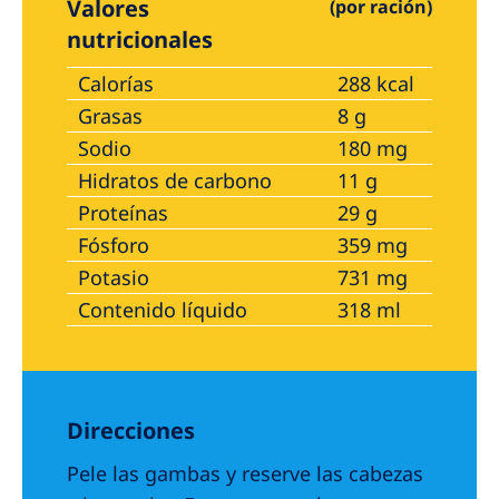
Valores
(por ración)
nutricionales
Calorías
288 kcal
Grasas
8 g
Sodio
180 mg
Hidratos de carbono
11 g
Proteínas
29 g
Fósforo
359 mg
Potasio
731 mg
Contenido líquido
318 ml
Direcciones
Pele las gambas y reserve las cabezas