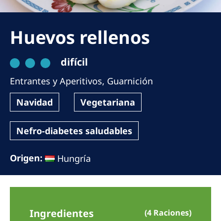
Romania
Russia
Huevos rellenos
Serbia
difícil
Slovakia
Entrantes y Aperitivos
,
Guarnición
Slovenia
Spain
Navidad
Vegetariana
Sweden
Nefro-diabetes saludables
Switzerland
United Kingdom
Origen:
Hungría
Asia Pacific
Asia Pacific
Ingredientes
(4 Raciones)