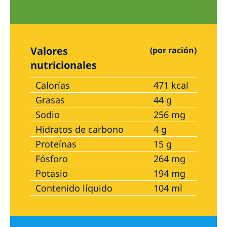
Valores
(por ración)
nutricionales
Calorías
471 kcal
Grasas
44 g
Sodio
256 mg
Hidratos de carbono
4 g
Proteínas
15 g
Fósforo
264 mg
Potasio
194 mg
Contenido líquido
104 ml