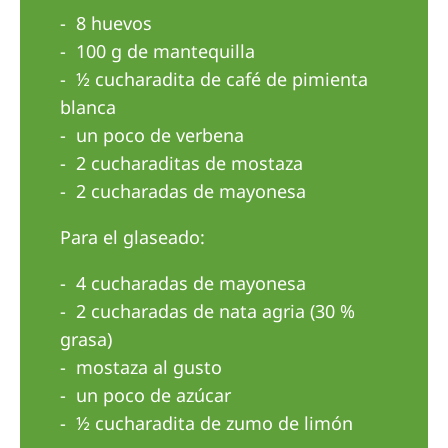
Australia
8 huevos
Philippines
100 g de mantequilla
½ cucharadita de café de pimienta
North America
blanca
un poco de verbena
United States of America
2 cucharaditas de mostaza
2 cucharadas de mayonesa
NephroCare International
Global Website
Para el glaseado:
4 cucharadas de mayonesa
2 cucharadas de nata agria (30 %
grasa)
mostaza al gusto
un poco de azúcar
½ cucharadita de zumo de limón