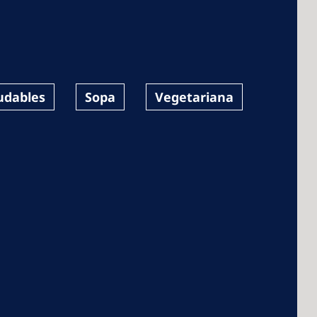
 America
udables
Sopa
Vegetariana
 States of
ca