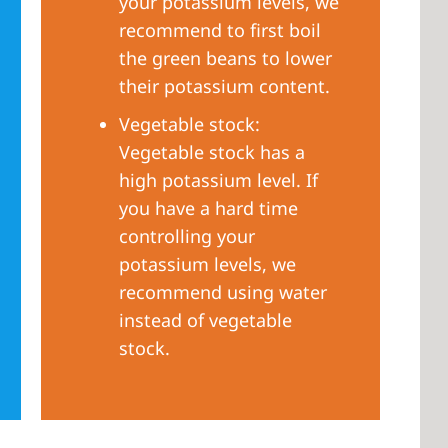
your potassium levels, we
recommend to first boil
the green beans to lower
their potassium content.
Vegetable stock:
Vegetable stock has a
high potassium level. If
you have a hard time
controlling your
potassium levels, we
recommend using water
instead of vegetable
stock.