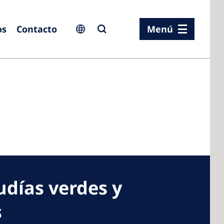
os
Contacto
Menú
ia
ia
n
rland
udías verdes y
 Kingdom
s