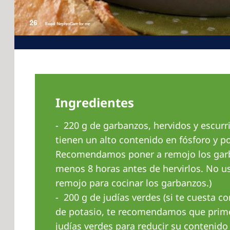
Ingredientes
220 g de garbanzos, hervidos y escurr
tienen un alto contenido en fósforo y po
Recomendamos poner a remojo los garb
menos 8 horas antes de hervirlos. No u
remojo para cocinar los garbanzos.)
200 g de judías verdes (si te cuesta co
de potasio, te recomendamos que prime
judías verdes para reducir su contenido