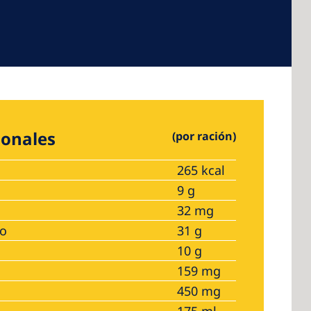
ionales
(por ración)
265 kcal
9 g
32 mg
no
31 g
10 g
159 mg
450 mg
175 ml