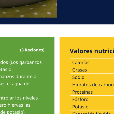
Valores nutric
(3 Raciones)
idos (Los garbanzos
Calorías
tasio.
Grasas
anzos durante al
Sodio
ses el agua de
Hidratos de carbo
Proteínas
ntrolar los niveles
Fósforo
ro hiervas las
Potasio
 de potasio)
Contenido líquido