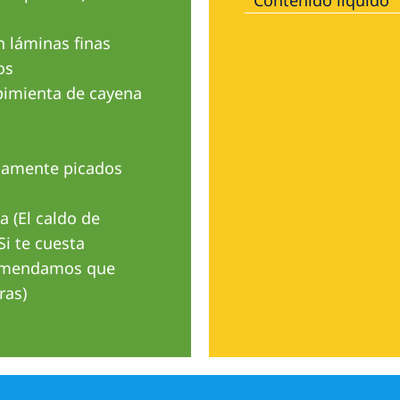
n láminas finas
os
 pimienta de cayena
finamente picados
 (El caldo de
Si te cuesta
ecomendamos que
ras)