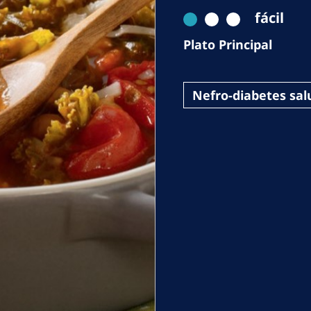
Romania
fácil
Russia
Plato Principal
Asia Pacific
North
Nefro-diabetes sal
Asia Pacific
United
Ameri
Australia
Philippines
NephroCare International
Global Website