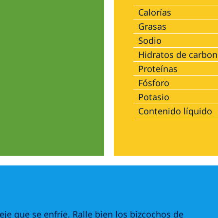
Calorías
Grasas
Sodio
Hidratos de carbo
Proteínas
Fósforo
Potasio
Contenido líquido
deje que se enfríe. Ralle bien los bizcochos de