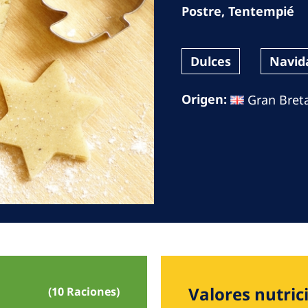
Romania
Postre
,
Tentempié
Russia
Dulces
Navid
Asia Pacific
North
Origen:
Gran Bret
Asia Pacific
United
Ameri
Australia
Philippines
NephroCare International
Global Website
Valores nutric
(10 Raciones)