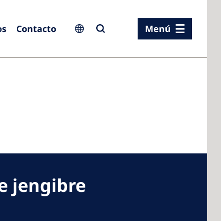
os
Contacto
Menú
ia
ia
n
rland
e jengibre
 Kingdom