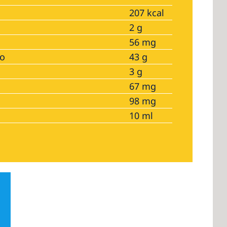
207 kcal
2 g
56 mg
no
43 g
3 g
67 mg
98 mg
10 ml