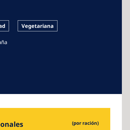
ad
Vegetariana
 America
aña
 States of
ca
ionales
(por ración)