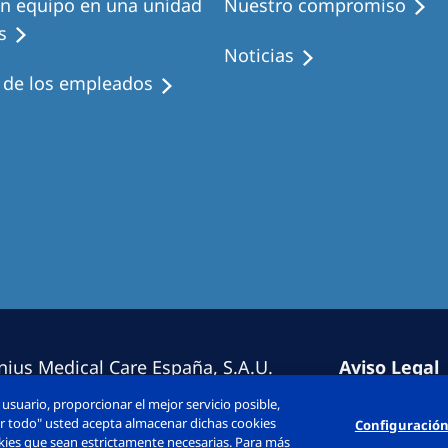
en equipo en una unidad
Nuestro compromiso
s
Noticias
s de los empleados
nius Medical Care España, S.A.U.
Aviso Legal
erechos reservado.
Política de 
usuario, proporcionar el mejor servicio posible,
Diálogo Con
tar todo" usted acepta almacenar dichas cookies
Configuración
ookies que sean estrictamente necesarias. Para más