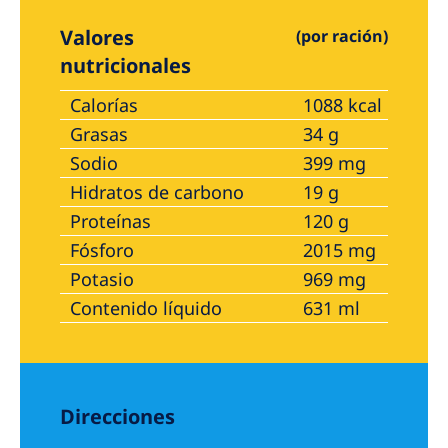
Valores
(por ración)
nutricionales
Calorías
1088 kcal
Grasas
34 g
Sodio
399 mg
Hidratos de carbono
19 g
Proteínas
120 g
Fósforo
2015 mg
Potasio
969 mg
Contenido líquido
631 ml
Direcciones