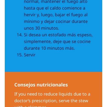
normal, mantener el fuego alto
hasta que el caldo comience a
hervir y, luego, bajar el fuego al
mínimo y dejar cocinar durante
unos 30 minutos.
Si desea un estofado más espeso,
simplemente, deje que se cocine
durante 10 minutos más.
Servir
Consejos nutricionales
If you need to reduce liquids due to a
doctor’s prescription, serve the stew