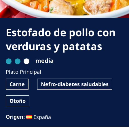
Romania
Russia
Serbia
Estofado de pollo con
Slovakia
verduras y patatas
Slovenia
Spain
medía
Sweden
Plato Principal
Switzerland
Carne
Nefro-diabetes saludables
United Kingdom
Otoño
Asia Pacific
Origen:
España
Asia Pacific