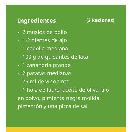
Australia
Philippines
Ingredientes
(2 Raciones)
North America
2 muslos de pollo
1-2 dientes de ajo
United States of America
1 cebolla mediana
100 g de guisantes de lata
NephroCare International
1 zanahoria grande
Global Website
2 patatas medianas
75 ml de vino tinto
1 hoja de laurel aceite de oliva, ajo
en polvo, pimienta negra molida,
pimentón y una pizca de sal