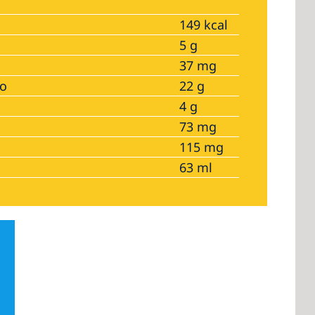
149 kcal
5 g
37 mg
no
22 g
4 g
73 mg
115 mg
63 ml