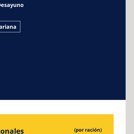
Desayuno
ariana
 America
 States of
ca
ionales
(por ración)