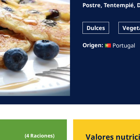
Romania
Postre
,
Tentempié
,
Russia
Dulces
Veget
Asia Pacific
North
Origen:
Portugal
Asia Pacific
United
Ameri
Australia
Philippines
NephroCare International
Global Website
Valores nutric
(4 Raciones)