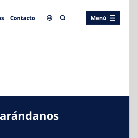
os
Contacto
Menú
ia
ia
n
rland
 arándanos
 Kingdom