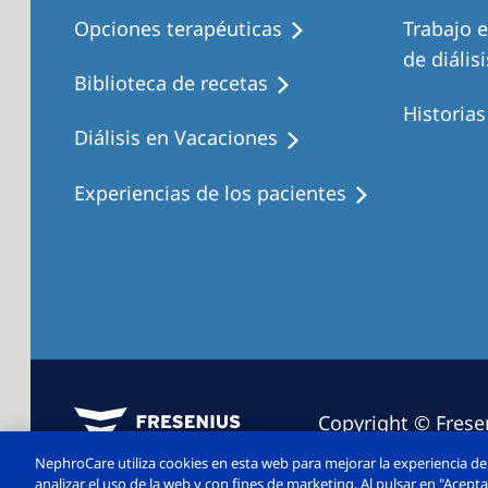
Opciones terapéuticas
Trabajo 
de diálisi
Biblioteca de recetas
Historia
Diálisis en Vacaciones
Experiencias de los pacientes
Copyright © Frese
2026. Todos los d
NephroCare utiliza cookies en esta web para mejorar la experiencia de 
analizar el uso de la web y con fines de marketing. Al pulsar en "Acep