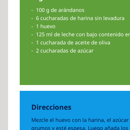
100 g de arándanos
6 cucharadas de harina sin levadura
1 huevo
125 ml de leche con bajo contenido en
1 cucharada de aceite de oliva
2 cucharadas de azúcar
Direcciones
Mezcle el huevo con la harina, el azúcar
grumos y esté espesa. Luego añada los