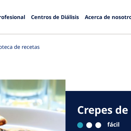
rofesional
Centros de Diálisis
Acerca de nosotr
Europe
Czech Republic
Serbia
ioteca de recetas
France
Slovak
Germany
Sloven
Israel
Spain
Italy
Swede
Netherlands
Switze
Crepes de
Poland
United
Portugal
fácil