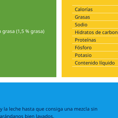
Calorías
Grasas
Sodio
 grasa (1,5 % grasa)
Hidratos de carbo
Proteínas
Fósforo
Potasio
Contenido líquido
 y la leche hasta que consiga una mezcla sin
 arándanos bien lavados.