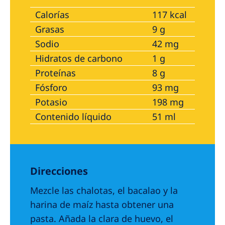
Calorías
117 kcal
Grasas
9 g
Sodio
42 mg
Hidratos de carbono
1 g
Proteínas
8 g
Fósforo
93 mg
Potasio
198 mg
Contenido líquido
51 ml
Direcciones
Mezcle las chalotas, el bacalao y la
harina de maíz hasta obtener una
pasta. Añada la clara de huevo, el