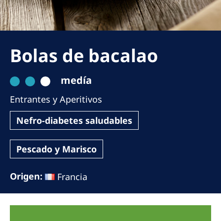
Romania
Russia
Serbia
Bolas de bacalao
Slovakia
medía
Slovenia
Entrantes y Aperitivos
Spain
Sweden
Nefro-diabetes saludables
Switzerland
Pescado y Marisco
United Kingdom
Origen:
Francia
Asia Pacific
Asia Pacific