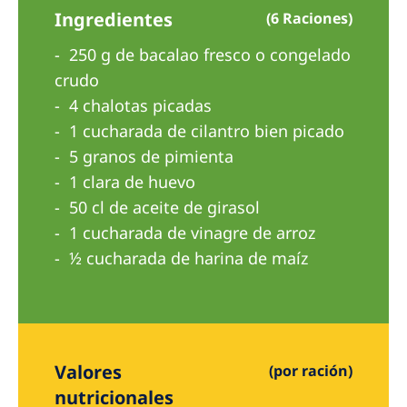
Australia
Ingredientes
(6 Raciones)
Philippines
250 g de bacalao fresco o congelado
crudo
North America
4 chalotas picadas
United States of America
1 cucharada de cilantro bien picado
5 granos de pimienta
NephroCare International
1 clara de huevo
50 cl de aceite de girasol
Global Website
1 cucharada de vinagre de arroz
½ cucharada de harina de maíz
Valores
(por ración)
nutricionales