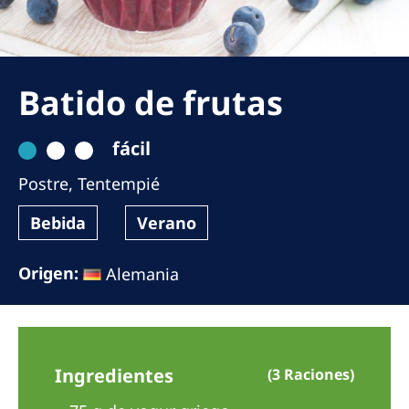
Romania
Russia
Serbia
Batido de frutas
Slovakia
fácil
Slovenia
Postre
,
Tentempié
Spain
Sweden
Bebida
Verano
Switzerland
Origen:
Alemania
United Kingdom
Asia Pacific
Ingredientes
(3 Raciones)
Asia Pacific