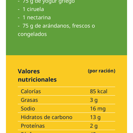
75 g de yogur griego
Australia
1 ciruela
Philippines
1 nectarina
75 g de arándanos, frescos o
North America
congelados
United States of America
NephroCare International
Global Website
Valores
(por ración)
nutricionales
Calorías
85 kcal
Grasas
3 g
Sodio
16 mg
Hidratos de carbono
13 g
Proteínas
2 g