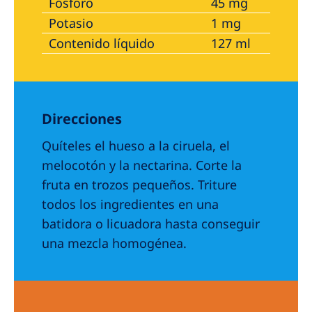
Fósforo
45 mg
Potasio
1 mg
Contenido líquido
127 ml
Direcciones
Quíteles el hueso a la ciruela, el
melocotón y la nectarina. Corte la
fruta en trozos pequeños. Triture
todos los ingredientes en una
batidora o licuadora hasta conseguir
una mezcla homogénea.