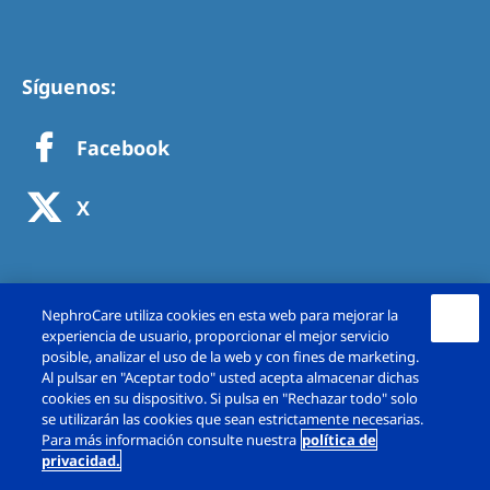
Síguenos:
Facebook
X
NephroCare utiliza cookies en esta web para mejorar la
experiencia de usuario, proporcionar el mejor servicio
posible, analizar el uso de la web y con fines de marketing.
Al pulsar en "Aceptar todo" usted acepta almacenar dichas
cookies en su dispositivo. Si pulsa en "Rechazar todo" solo
se utilizarán las cookies que sean estrictamente necesarias.
Copyright © Fresenius Medical Care España,
Para más información consulte nuestra
política de
privacidad.
S.A.U. 2026. Todos los derechos reservado.