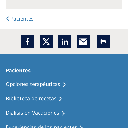
Romania
Russia
Pacientes
Serbia
Slovakia
Slovenia
Spain
Sweden
Pacientes
Switzerland
Opciones terapéuticas
United Kingdom
Biblioteca de recetas
Asia Pacific
Diálisis en Vacaciones
Asia Pacific
Experiencias de los pacientes