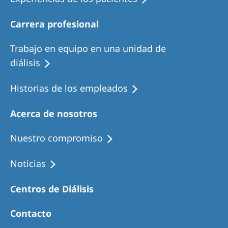
Australia
Philippines
Carrera profesional
Trabajo en equipo en una unidad de
North America
diálisis
United States of America
Historias de los empleados
NephroCare International
Acerca de nosotros
Global Website
Nuestro compromiso
Noticias
Centros de Diálisis
Contacto