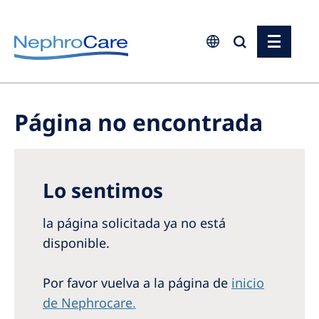
Europe
Czech Republic
Página no encontrada
France
Germany
Lo sentimos
Israel
Italy
la página solicitada ya no está
disponible.
Netherlands
Poland
Por favor vuelva a la página de
inicio
de Nephrocare
.
Portugal