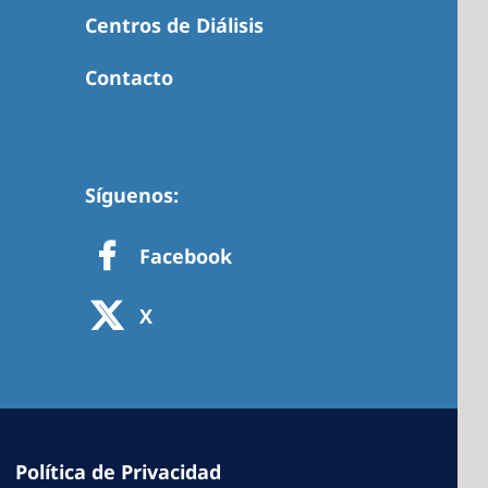
Centros de Diálisis
Contacto
 America
 States of
ca
Síguenos:
Facebook
X
Política de Privacidad