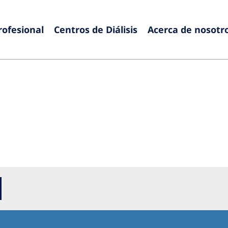
rofesional
Centros de Diálisis
Acerca de nosotr
Europe
Czech Republic
Serbia
France
Slovak
Germany
Sloven
Israel
Spain
Italy
Swede
Netherlands
Switze
Poland
United
Portugal