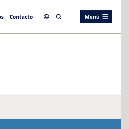
os
Contacto
Menú
ia
ia
n
rland
 Kingdom