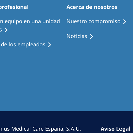
Romania
profesional
Acerca de nosotros
Russia
en equipo en una unidad
Nuestro compromiso
s
Asia Pacific
North
Noticias
Asia Pacific
United
s de los empleados
Ameri
Australia
Philippines
NephroCare International
Global Website
nius Medical Care España, S.A.U.
Aviso Legal