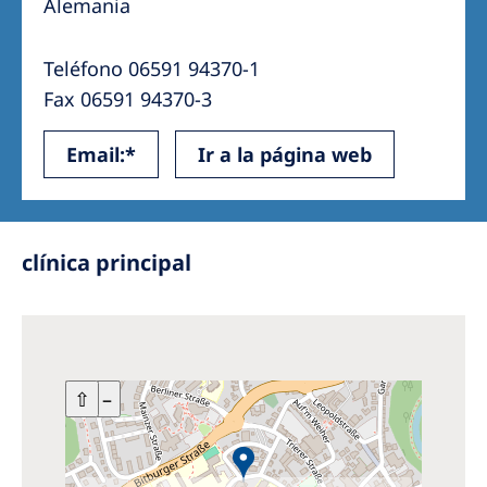
Alemania
Teléfono 06591 94370-1
Fax 06591 94370-3
Email:*
Ir a la página web
clínica principal
+
⇧
–