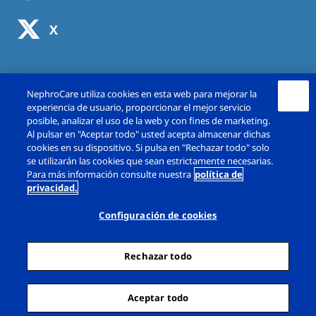
X
NephroCare utiliza cookies en esta web para mejorar la
experiencia de usuario, proporcionar el mejor servicio
posible, analizar el uso de la web y con fines de marketing.
Al pulsar en "Aceptar todo" usted acepta almacenar dichas
cookies en su dispositivo. Si pulsa en "Rechazar todo" solo
se utilizarán las cookies que sean estrictamente necesarias.
Copyright © Fresenius Medical Care España,
Para más información consulte nuestra
política de
privacidad.
S.A.U. 2026. Todos los derechos reservado.
Configuración de cookies
Aviso Legal
Política de Privacidad
Política de cookies
Rechazar todo
Diálogo Configuración de cookies
Sitemap
Aceptar todo