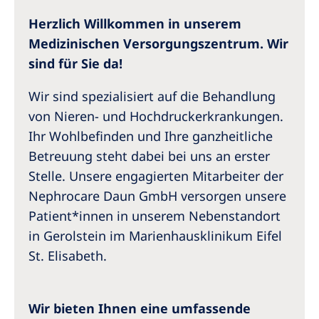
Australia
Herzlich Willkommen in unserem
Philippines
Medizinischen Versorgungszentrum. Wir
sind für Sie da!
North America
Wir sind spezialisiert auf die Behandlung
United States of America
von Nieren- und Hochdruckerkrankungen.
Ihr Wohlbefinden und Ihre ganzheitliche
NephroCare International
Betreuung steht dabei bei uns an erster
Global Website
Stelle. Unsere engagierten Mitarbeiter der
Nephrocare Daun GmbH versorgen unsere
Patient*innen in unserem Nebenstandort
in Gerolstein im Marienhausklinikum Eifel
St. Elisabeth.
Wir bieten Ihnen eine umfassende