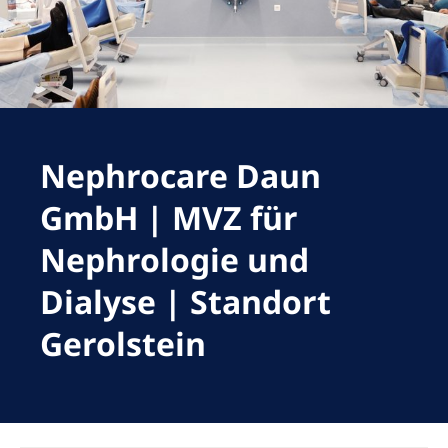
Romania
Russia
Serbia
Slovakia
Nephrocare Daun
Slovenia
Spain
GmbH | MVZ für
Sweden
Nephrologie und
Switzerland
Dialyse | Standort
United Kingdom
Gerolstein
Asia Pacific
Asia Pacific