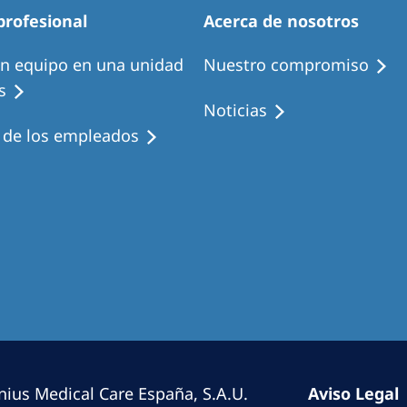
Romania
profesional
Acerca de nosotros
Russia
en equipo en una unidad
Nuestro compromiso
s
Asia Pacific
North
Noticias
Asia Pacific
United
s de los empleados
Ameri
Australia
Philippines
NephroCare International
Global Website
nius Medical Care España, S.A.U.
Aviso Legal