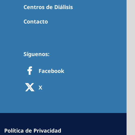
Centros de Diálisis
Contacto
 America
 States of
ca
Síguenos:
Facebook
X
Política de Privacidad