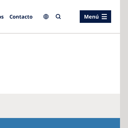
os
Contacto
Menú
ia
ia
n
rland
 Kingdom