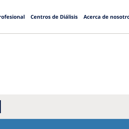
rofesional
Centros de Diálisis
Acerca de nosotr
Europe
Czech Republic
Serbia
France
Slovak
Germany
Sloven
Israel
Spain
Italy
Swede
Netherlands
Switze
Poland
United
Portugal