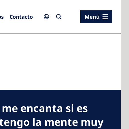
os
Contacto
Menú
ia
ia
n
rland
 me encanta si es
 Kingdom
 tengo la mente muy