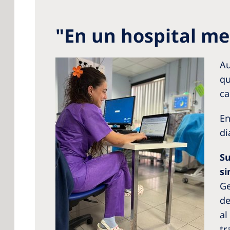
"En un hospital me
Au
qu
ca
En
di
Su
si
Ge
de
al
tr