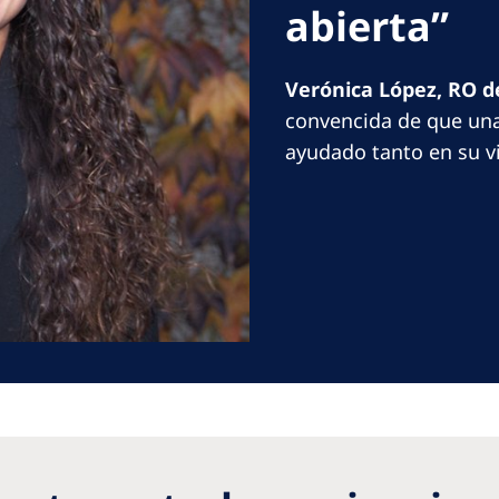
abierta”
Romania
Russia
Verónica López, RO de
convencida de que una d
Asia Pacific
North
ayudado tanto en su v
Asia Pacific
United
Ameri
Australia
Philippines
NephroCare International
Global Website