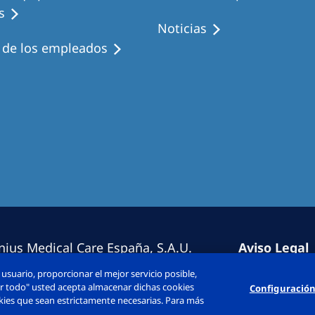
s
Noticias
s de los empleados
nius Medical Care España, S.A.U.
Aviso Legal
erechos reservado.
Política de 
usuario, proporcionar el mejor servicio posible,
Diálogo Con
tar todo" usted acepta almacenar dichas cookies
Configuración
ookies que sean estrictamente necesarias. Para más