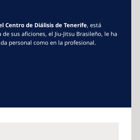
l Centro de Diálisis de Tenerife
, está
e sus aficiones, el Jiu-Jitsu Brasileño, le ha
 America
ida personal como en la profesional.
 States of
ca