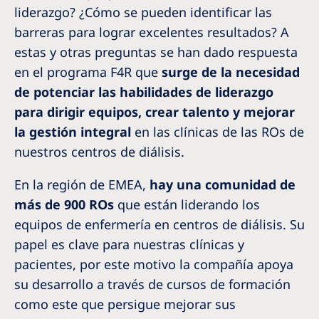
Australia
liderazgo? ¿Cómo se pueden identificar las
Philippines
barreras para lograr excelentes resultados? A
estas y otras preguntas se han dado respuesta
en el programa F4R que
surge de la necesidad
North America
de potenciar las habilidades de liderazgo
United States of America
para dirigir equipos, crear talento y mejorar
la gestión integral
en las clínicas de las ROs de
NephroCare International
nuestros centros de diálisis.
Global Website
En la región de EMEA,
hay una comunidad de
más de 900 ROs
que están liderando los
equipos de enfermería en centros de diálisis. Su
papel es clave para nuestras clínicas y
pacientes, por este motivo la compañía apoya
su desarrollo a través de cursos de formación
como este que persigue mejorar sus