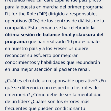
Romania
para la puesta en marcha del primer programa
Russia
Fit for the Role (F4R) dirigido a responsables
operativos (ROs) de los centros de diálisis de la
Serbia
compañía. Esta semana se ha celebrado
la
Slovakia
última sesión de balance final y clausura del
programa
que han realizado 10 profesionales
Slovenia
en nuestro país y a los Fresenius quiere
Spain
reconocer su esfuerzo por mejorar
Sweden
conocimientos y habilidades que redundarán
en una mejor atención al paciente renal.
Switzerland
United Kingdom
¿Cuál es el rol de un responsable operativo? ¿En
qué se diferencia con respecto a los roles de
Asia Pacific
enfermería? ¿Cómo debe de ser la mentalidad
de un líder? ¿Cuáles son los errores más
Asia Pacific
frecuentes que pueden condicionar tu