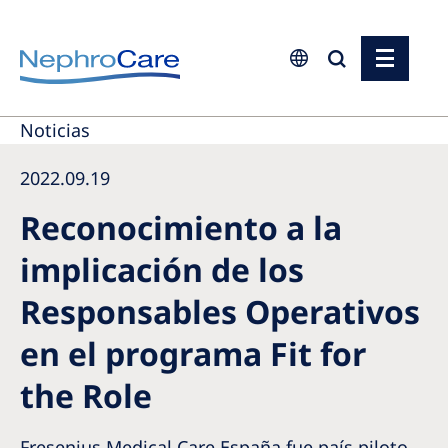
Europe
Noticias
Czech Republic
2022.09.19
France
Reconocimiento a la
Germany
implicación de los
Israel
Responsables Operativos
Italy
en el programa Fit for
Netherlands
the Role
Poland
Portugal
Fresenius Medical Care España fue país piloto