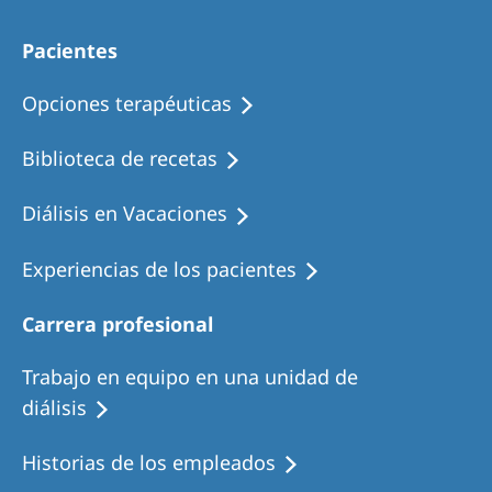
Australia
Philippines
Pacientes
Opciones terapéuticas
North America
United States of America
Biblioteca de recetas
Diálisis en Vacaciones
NephroCare International
Global Website
Experiencias de los pacientes
Carrera profesional
Trabajo en equipo en una unidad de
diálisis
Historias de los empleados