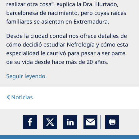
realizar otra cosa”, explica la Dra. Hurtado,
Romania
barcelonesa de nacimiento, pero cuyas raíces
Russia
familiares se asientan en Extremadura.
Serbia
Desde la ciudad condal nos ofrece detalles de
Slovakia
cómo decidió estudiar Nefrología y cómo esta
Slovenia
especialidad le cautivó para pasar a ser parte
de su vida desde hace más de 20 años.
Spain
Sweden
Seguir leyendo.
Switzerland
Noticias
United Kingdom
Asia Pacific
Asia Pacific