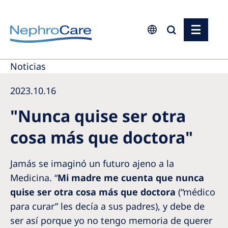
Europe
Noticias
Czech Republic
2023.10.16
France
"Nunca quise ser otra
Germany
cosa más que doctora"
Israel
Italy
Jamás se imaginó un futuro ajeno a la
Medicina. “
Mi madre me cuenta que nunca
Netherlands
quise ser otra cosa más que doctora
(“médico
Poland
para curar” les decía a sus padres), y debe de
Portugal
ser así porque yo no tengo memoria de querer