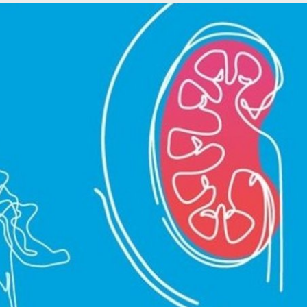
Romania
Russia
Asia Pacific
North
Asia Pacific
United
Ameri
Australia
Philippines
NephroCare International
Global Website