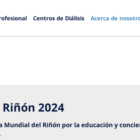
rofesional
Centros de Diálisis
Acerca de nosotr
Europe
Czech Republic
Serbia
France
Slovak
Germany
Sloven
Israel
Spain
Italy
Swede
l Riñón 2024
Netherlands
Switze
Poland
United
a Mundial del Riñón por la educación y conc
Portugal
.