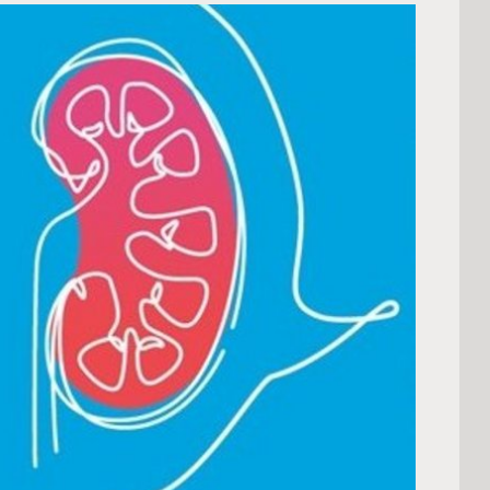
 America
 States of
ca