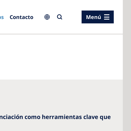
os
Contacto
Menú
ia
ia
n
rland
 Kingdom
ienciación como herramientas clave que