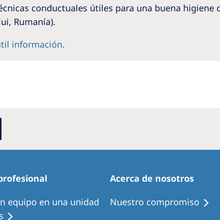
Romania
técnicas conductuales útiles para una buena higiene 
ui, Rumanía).
Russia
útil información.
Asia Pacific
North
Asia Pacific
United
Ameri
Australia
Philippines
NephroCare International
Global Website
profesional
Acerca de nosotros
en equipo en una unidad
Nuestro compromiso
s