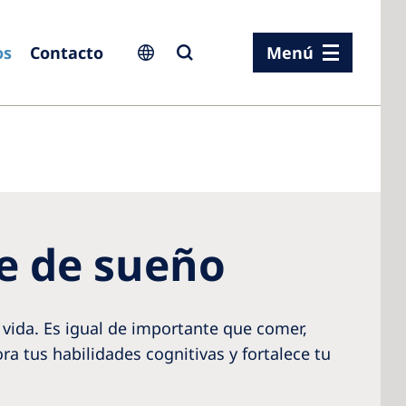
os
Contacto
Menú
ia
ia
e de sueño
n
rland
 vida. Es igual de importante que comer,
 Kingdom
ra tus habilidades cognitivas y fortalece tu