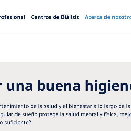
rofesional
Centros de Diálisis
Acerca de nosotr
Europe
Czech Republic
Serbia
France
Slovak
Germany
Sloven
una buena higien
Israel
Spain
Italy
Swede
Netherlands
Switze
enimiento de la salud y el bienestar a lo largo de la
Poland
United
gular de sueño protege la salud mental y física, mejo
o suficiente?
Portugal