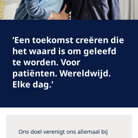
Romania
Russia
Serbia
‘Een toekomst creëren die
Slovakia
het waard is om geleefd
Slovenia
te worden. Voor
Spain
patiënten. Wereldwijd.
Sweden
Elke dag.’
Switzerland
United Kingdom
Asia Pacific
Asia Pacific
Ons doel verenigt ons allemaal bij