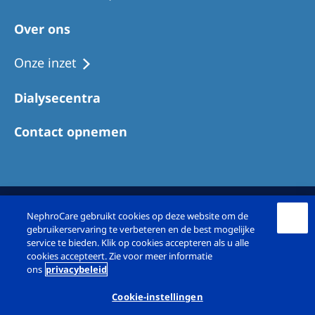
Over ons
Onze inzet
Dialysecentra
Contact opnemen
NephroCare gebruikt cookies op deze website om de
gebruikerservaring te verbeteren en de best mogelijke
service te bieden. Klik op cookies accepteren als u alle
cookies accepteert. Zie voor meer informatie
ons
privacybeleid
© NephroCare Diapriva BV & NephroCare RKZ
BV 2026
Cookie-instellingen