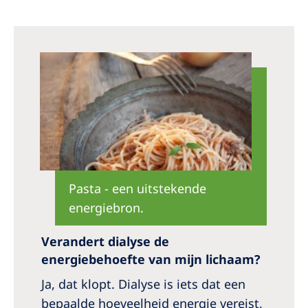
Australia
Philippines
North America
United States of America
NephroCare International
Global Website
Pasta - een uitstekende
energiebron.
Verandert dialyse de
energiebehoefte van mijn lichaam?
Ja, dat klopt. Dialyse is iets dat een
bepaalde hoeveelheid energie vereist,