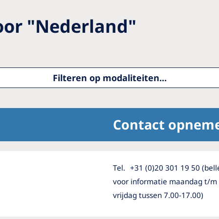
Romania
oor
"
Nederland
"
Russia
Asia Pacific
North
Asia Pacific
United
Filteren op modaliteiten...
Ameri
Australia
Philippines
Contact opnem
NephroCare International
Global Website
Tel.
+31 (0)20 301 19 50 (bell
voor informatie maandag t/m
vrijdag tussen 7.00-17.00)