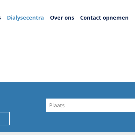
s
Dialysecentra
Over ons
Contact opnemen
Europe
Czech Republic
Serbia
France
Slovak
Germany
Sloven
Israel
Spain
Italy
Swede
Netherlands
Switze
Plaats
Poland
United
Portugal