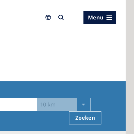
Menu
ia
ia
n
rland
10 km
 Kingdom
Zoeken