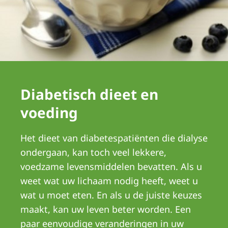
Romania
Russia
Serbia
Slovakia
Slovenia
Diabetisch dieet en
Spain
voeding
Sweden
Het dieet van diabetespatiënten die dialyse
Switzerland
ondergaan, kan toch veel lekkere,
United Kingdom
voedzame levensmiddelen bevatten. Als u
weet wat uw lichaam nodig heeft, weet u
Asia Pacific
wat u moet eten. En als u de juiste keuzes
maakt, kan uw leven beter worden. Een
Asia Pacific
paar eenvoudige veranderingen in uw