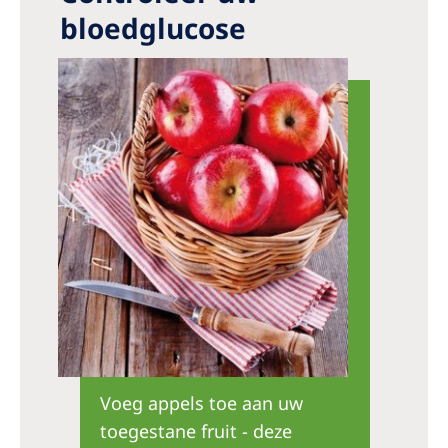
bloedglucose
Voeg appels toe aan uw
toegestane fruit - deze