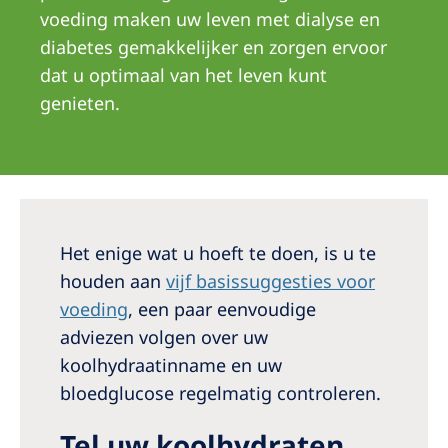
Australia
voeding maken uw leven met dialyse en
Philippines
diabetes gemakkelijker en zorgen ervoor
dat u optimaal van het leven kunt
North America
genieten.
United States of America
NephroCare International
Global Website
Het enige wat u hoeft te doen, is u te
houden aan
vijf basissuggesties voor
voeding
, een paar eenvoudige
adviezen volgen over uw
koolhydraatinname en uw
bloedglucose regelmatig controleren.
Tel uw koolhydraten