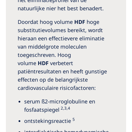
het eliminatieprofiel van de
natuurlijke nier het best benadert.
Doordat hoog volume
HDF
hoge
substitutievolumes bereikt, wordt
hieraan een effectievere eliminatie
van middelgrote moleculen
toegeschreven. Hoog
volume
HDF
verbetert
patiëntresultaten en heeft gunstige
effecten op de belangrijkste
cardiovasculaire risicofactoren:
serum ß2-microglobuline en
2,3,4
fosfaatspiegel
5
ontstekingsreactie