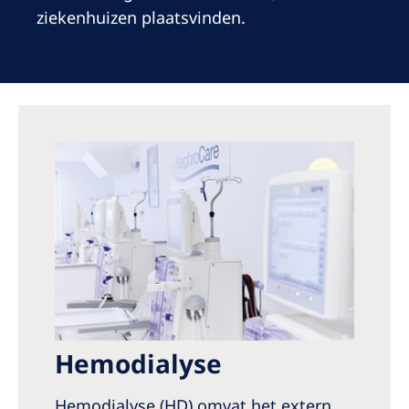
Australia
ziekenhuizen plaatsvinden.
Philippines
North America
United States of America
NephroCare International
Global Website
Hemodialyse
Hemodialyse (HD) omvat het extern