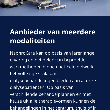
Romania
Russia
Serbia
Aanbieder van meerdere
Slovakia
modaliteiten
Slovenia
Spain
NephroCare kan op basis van jarenlange
ervaring en het delen van beproefde
Sweden
werkmethoden binnen het hele netwerk
Switzerland
het volledige scala aan
United Kingdom
dialysebehandelingen bieden aan al onze
dialysepatiënten. Op basis van
Asia Pacific
verschillende behandelplannen en met
keuze uit alle therapievormen kunnen de
Asia Pacific
behandelingen in het centrum, thuis of in