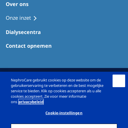
Australia
Over ons
Philippines
Onze inzet
North America
Dialysecentra
United States of America
Contact opnemen
NephroCare International
Global Website
NephroCare gebruikt cookies op deze website om de
gebruikerservaring te verbeteren en de best mogelijke
service te bieden. Klik op cookies accepteren als u alle
cookies accepteert. Zie voor meer informatie
ons
privacybeleid
© NephroCare Diapriva BV & NephroCare RKZ
BV 2026
Cookie-instellingen
Imprint
Privacyverklaring