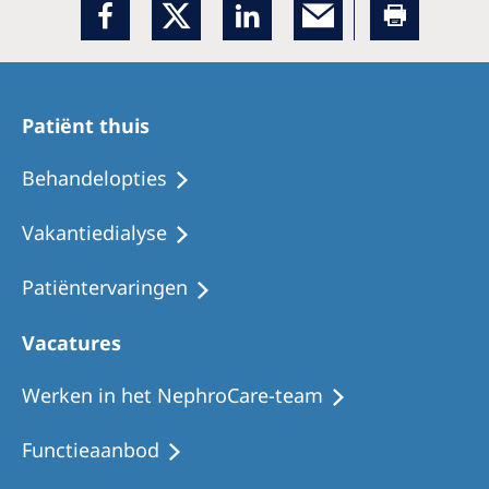
Romania
Russia
Serbia
Patiënt thuis
Slovakia
Behandelopties
Slovenia
Spain
Vakantiedialyse
Sweden
Patiëntervaringen
Switzerland
Vacatures
United Kingdom
Werken in het NephroCare-team
Asia Pacific
Functieaanbod
Asia Pacific