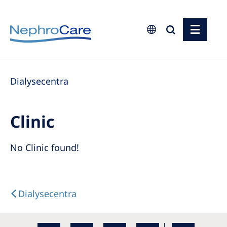
Europe
Dialysecentra
Czech Republic
France
Clinic
Germany
Israel
No Clinic found!
Italy
Netherlands
Dialysecentra
Poland
Portugal