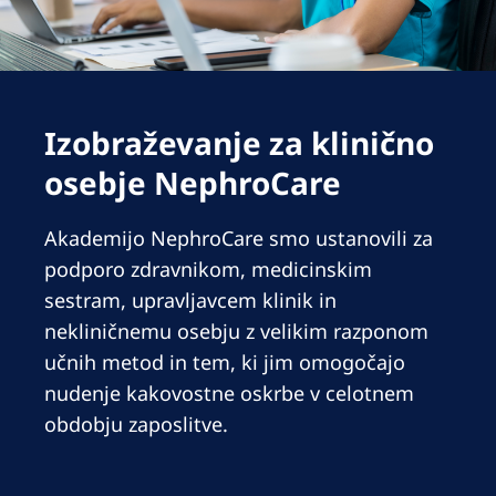
Romania
Russia
Serbia
Izobraževanje za klinično
Slovakia
osebje NephroCare
Slovenia
Spain
Akademijo NephroCare smo ustanovili za
podporo zdravnikom, medicinskim
Sweden
sestram, upravljavcem klinik in
Switzerland
nekliničnemu osebju z velikim razponom
United Kingdom
učnih metod in tem, ki jim omogočajo
nudenje kakovostne oskrbe v celotnem
Asia Pacific
obdobju zaposlitve.
Asia Pacific