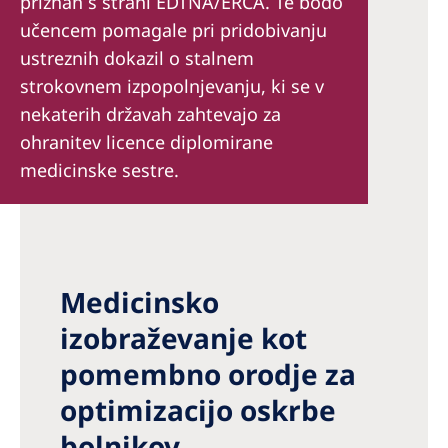
priznan s strani EDTNA/ERCA. Te bodo
učencem pomagale pri pridobivanju
ustreznih dokazil o stalnem
strokovnem izpopolnjevanju, ki se v
nekaterih državah zahtevajo za
ohranitev licence diplomirane
medicinske sestre.
Medicinsko
izobraževanje kot
pomembno orodje za
optimizacijo oskrbe
bolnikov