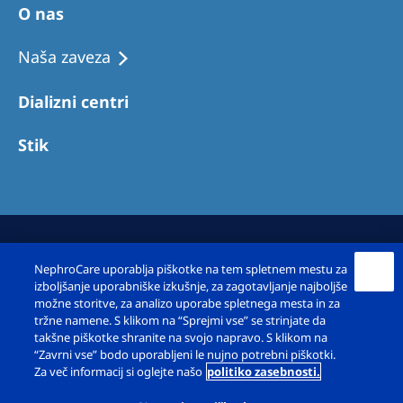
O nas
Naša zaveza
Dializni centri
Stik
NephroCare uporablja piškotke na tem spletnem mestu za
izboljšanje uporabniške izkušnje, za zagotavljanje najboljše
možne storitve, za analizo uporabe spletnega mesta in za
tržne namene. S klikom na “Sprejmi vse” se strinjate da
Avtorske pravice © Fresenius Medical Care
takšne piškotke shranite na svojo napravo. S klikom na
Slovenija d.o.o. 2026. Vse pravice pridržane
“Zavrni vse” bodo uporabljeni le nujno potrebni piškotki.
Za več informacij si oglejte našo
politiko zasebnosti.
Pravno obvestilo
Politika zasebnosti