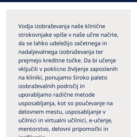
Australia
Philippines
Vodja izobraževanja naše klinične
North America
strokovnjake vpiše v naše učne načrte,
United States of America
da se lahko udeležijo začetnega in
nadaljevalnega izobraževanja ter
prejmejo kreditne točke. Da bi učenje
NephroCare International
vključili v poklicno življenje zaposlenih
Global Website
na kliniki, ponujamo široko paleto
izobraževalnih področij in
uporabljamo različne metode
usposabljanja, kot so poučevanje na
delovnem mestu, usposabljanje v
učilnici in virtualni učilnici, e-učenje,
mentorstvo, delovni pripomočki in