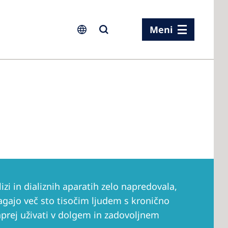
Meni
ia
ia
n
rland
lizi in dializnih aparatih zelo napredovala,
 Kingdom
gajo več sto tisočim ljudem s kronično
prej uživati v dolgem in zadovoljnem