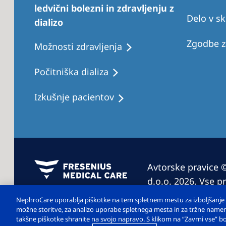
ledvični bolezni in zdravljenju z
Delo v sk
dializo
Zgodbe z
Možnosti zdravljenja
Počitniška dializa
Izkušnje pacientov
Avtorske pravice ©
d.o.o. 2026. Vse p
NephroCare uporablja piškotke na tem spletnem mestu za izboljšanje u
možne storitve, za analizo uporabe spletnega mesta in za tržne namene
takšne piškotke shranite na svojo napravo. S klikom na “Zavrni vse” bo