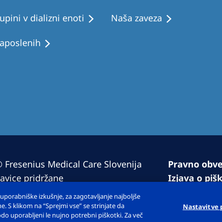
upini v dializni enoti
Naša zaveza
aposlenih
 Fresenius Medical Care Slovenija
Pravno obve
ravice pridržane
Izjava o piš
Odprite pog
porabniške izkušnje, za zagotavljanje najboljše
Sitemap
. S klikom na “Sprejmi vse” se strinjate da
Nastavitve 
do uporabljeni le nujno potrebni piškotki. Za več