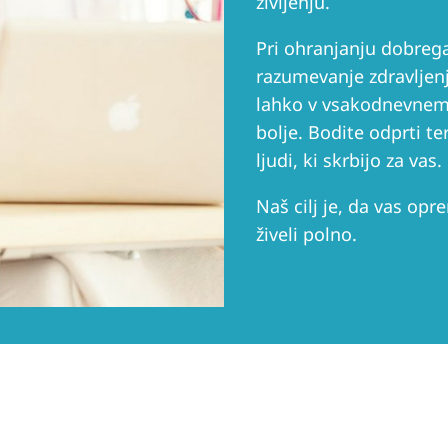
življenju.
Romania
Pri ohranjanju dobreg
Russia
razumevanje zdravljen
lahko v vsakodnevnem ž
Asia Pacific
North
bolje. Bodite odprti t
Asia Pacific
United
ljudi, ki skrbijo za vas
Ameri
Australia
Naš cilj je, da vas op
Philippines
živeli polno.
NephroCare International
Global Website