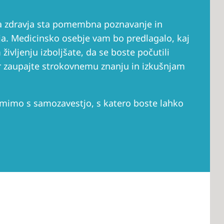
a zdravja sta pomembna poznavanje in
ja. Medicinsko osebje vam bo predlagalo, kaj
ivljenju izboljšate, da se boste počutili
 America
er zaupajte strokovnemu znanju in izkušnjam
 States of
.
ca
remimo s samozavestjo, s katero boste lahko