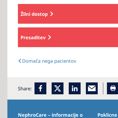
Žilni dostop
Presaditev
Domača nega pacientov
Share:
NephroCare – informacije o
Poklicne