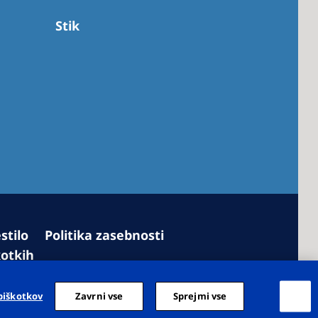
Stik
stilo
Politika zasebnosti
kotkih
ovorno okno Nastavitve piškotkov
piškotkov
Zavrni vse
Sprejmi vse