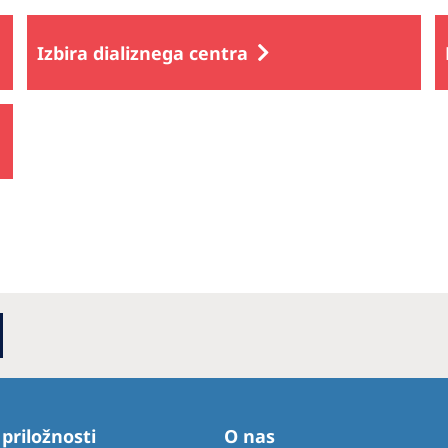
Izbira dializnega centra
 priložnosti
O nas