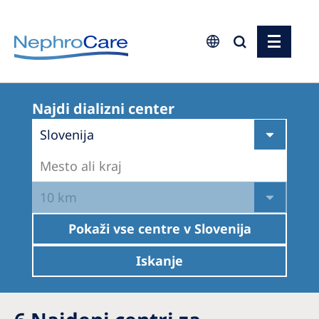
Europe
Najdi dializni center
Czech Republic
Slovenija
France
Mesto ali kraj
Germany
Israel
10 km
Italy
Pokaži vse centre v
Slovenija
Netherlands
Iskanje
Poland
Portugal