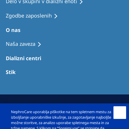
Delo v skupini v dializni enoti
Zgodbe zaposlenih
O nas
Naša zaveza
Dializni centri
Stik
NephroCare uporablja piškotke na tem spletnem mestu za
izboljšanje uporabniške izkušnje, za zagotavljanje najboljše
možne storitve, za analizo uporabe spletnega mesta in za
tržne namene. S klikom na “Sprejmi vse” se strinjate da