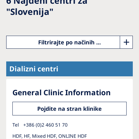
6
Najdeni centri za
Romania
"
Slovenija
"
Russia
Serbia
Slovakia
Filtrirajte po načinih ...
Slovenia
Spain
Dializni centri
Sweden
Switzerland
General Clinic Information
United Kingdom
Pojdite na stran klinike
Asia Pacific
Tel
+386 (0)2 460 51 70
Asia Pacific
HDF, HF, Mixed HDF, ONLINE HDF