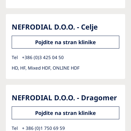
Australia
Philippines
NEFRODIAL D.O.O. - Celje
North America
United States of America
Pojdite na stran klinike
NephroCare International
Tel
+386 (0)3 425 04 50
HD, HF, Mixed HDF, ONLINE HDF
Global Website
NEFRODIAL D.O.O. - Dragomer
Pojdite na stran klinike
Tel
+ 386 (0)1 750 69 59