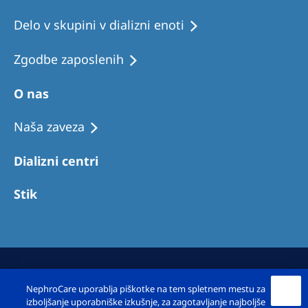
Delo v skupini v dializni enoti
Zgodbe zaposlenih
O nas
Naša zaveza
Dializni centri
Stik
NephroCare uporablja piškotke na tem spletnem mestu za
izboljšanje uporabniške izkušnje, za zagotavljanje najboljše