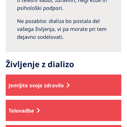
o telesni vadbi, zdravilih, negi kože in
Australia
psihološki podpori.
Philippines
Ne pozabite: dializa bo postala del
North America
vašega življenja, vi pa morate pri tem
dejavno sodelovati.
United States of America
NephroCare International
Življenje z dializo
Global Website
Jemljite svoje zdravilo
Telovadba