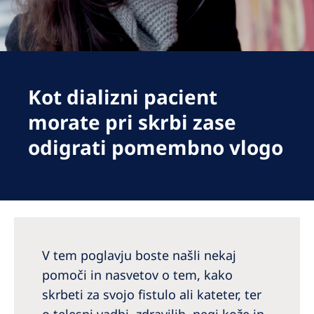
Romania
Russia
Serbia
Slovakia
Kot dializni pacient
morate pri skrbi zase
Slovenia
odigrati pomembno vlogo
Spain
Sweden
Switzerland
United Kingdom
V tem poglavju boste našli nekaj
Asia Pacific
pomoči in nasvetov o tem, kako
Asia Pacific
skrbeti za svojo fistulo ali kateter, ter