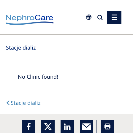
Europe
Stacje dializ
Czech Republic
France
Germany
No Clinic found!
Israel
Italy
Stacje dializ
Netherlands
Poland
Portugal