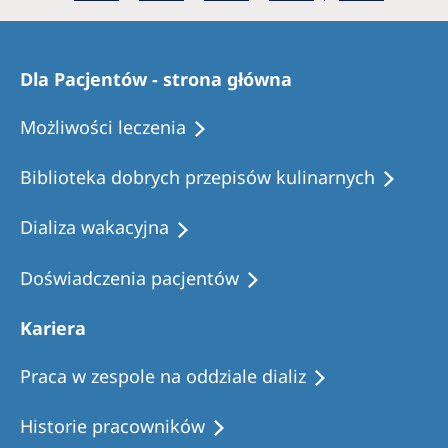
Romania
Russia
Dla Pacjentów - strona główna
Serbia
Możliwości leczenia
Slovakia
Slovenia
Biblioteka dobrych przepisów kulinarnych
Spain
Dializa wakacyjna
Sweden
Doświadczenia pacjentów
Switzerland
United Kingdom
Kariera
Praca w zespole na oddziale dializ
Asia Pacific
Asia Pacific
Historie pracowników