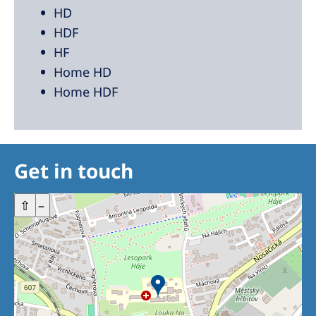
HD
HDF
HF
Home HD
Home HDF
Get in touch
+
⇧
–