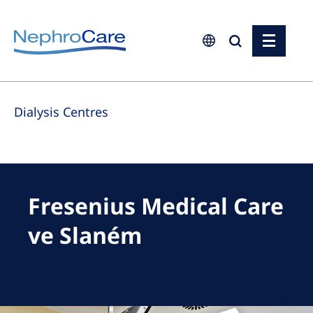
Europe
Dialysis Centres
Czech Republic
France
Germany
Israel
Fresenius Medical Care
Italy
ve Slaném
Netherlands
Poland
Portugal