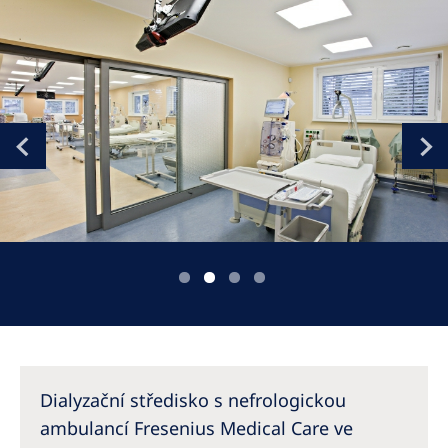
Romania
Russia
Serbia
Slovakia
Slovenia
Spain
Sweden
Switzerland
United Kingdom
Asia Pacific
Dialyzační středisko s nefrologickou
Asia Pacific
ambulancí Fresenius Medical Care ve