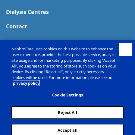
Dialysis Centres
Contact
NephroCare uses cookies on this website to enhance the
user experience, provide the best possible service, analyze
site usage and for marketing purposes. By clicking “Accept
All”, you agree to the storing of store such cookies on your
device. By clicking “Reject all”, only strictly necessary
cookies will be used. For more information please see our
privacy policy
Copyright © Fresenius Medical Care (UK)
Limited 2026. All rights reserved
Cookie Settings
Legal Notice
Privacy Policy
Reject All
Cookie Declaration
Cookie Settings
Sitemap
Accept all