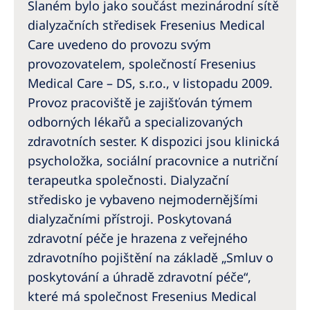
Australia
Slaném bylo jako součást mezinárodní sítě
dialyzačních středisek Fresenius Medical
Philippines
Care uvedeno do provozu svým
provozovatelem, společností Fresenius
North America
Medical Care – DS, s.r.o., v listopadu 2009.
United States of America
Provoz pracoviště je zajišťován týmem
odborných lékařů a specializovaných
NephroCare International
zdravotních sester. K dispozici jsou klinická
psycholožka, sociální pracovnice a nutriční
Global Website
terapeutka společnosti. Dialyzační
středisko je vybaveno nejmodernějšími
dialyzačními přístroji. Poskytovaná
zdravotní péče je hrazena z veřejného
zdravotního pojištění na základě „Smluv o
poskytování a úhradě zdravotní péče“,
které má společnost Fresenius Medical