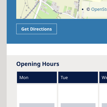
©
OpenSt
Get Directions
Opening Hours
Mon
Tue
W