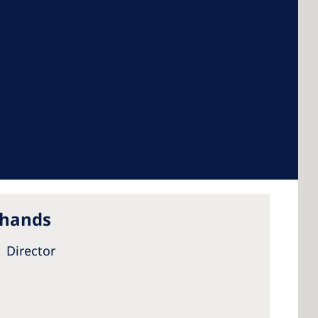
 America
 States of
ca
 hands
a
Director