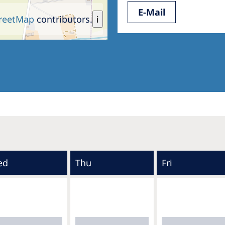
E-Mail
reetMap
contributors.
i
ed
Thu
Fri