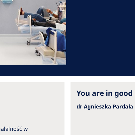
Romania
Russia
Asia Pacific
North
Asia Pacific
United
Ameri
Australia
Philippines
NephroCare International
You are in good
Global Website
dr Agnieszka Pardał
iałalność w